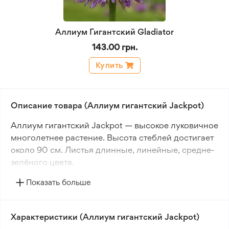
Аллиум Гигантский Gladiator
143.00 грн.
Купить
Описание товара (Аллиум гигантский Jackpot)
Аллиум гигантский Jackpot — высокое луковичное
многолетнее растение. Высота стеблей достигает
около 90 см. Листья длинные, линейные, средне-
зелёного цвета.
Показать больше
Цветение приходится на конец весны и начало
лета. Соцветия шаровидные, крупные, в форме
зонтика. Диаметр соцветий достигает до 15 см.
Характеристики (Аллиум гигантский Jackpot)