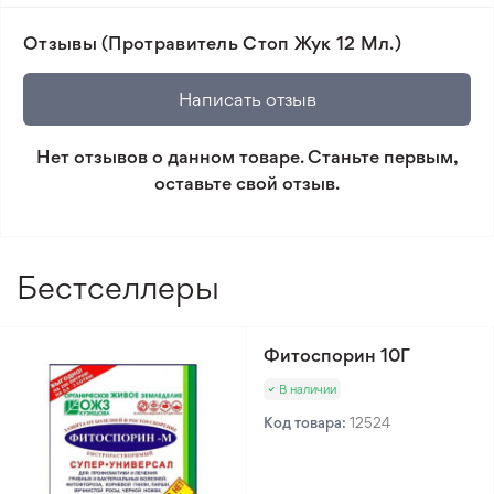
📸 Соответствие сортов. Совпадение фотографии
Отзывы (Протравитель Стоп Жук 12 Мл.)
товара и реального растения.
🛡️ Защита покупок. Возврат средств за товар,
Написать отзыв
который не соответствует ожиданиям. Согласно
условиям возврата.
Нет отзывов о данном товаре. Станьте первым,
оставьте свой отзыв.
Минимальный заказ 300 грн.
Бестселлеры
Фитоспорин 10Г
В наличии
Код товара:
12524