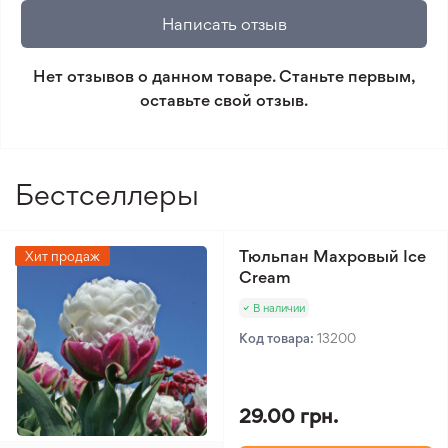
🛡️ Защита покупок. Возврат средств за товар,
Чернозем
Написать отзыв
который не соответствует ожиданиям. Согласно
Тип климата
Умеренный климат
условиям возврата.
Нет отзывов о данном товаре. Станьте первым,
оставьте свой отзыв.
Минимальный заказ 300 грн.
Бестселлеры
Тюльпан Махровый Ice
Хит продаж
Cream
В наличии
Код товара:
13200
29.00 грн.