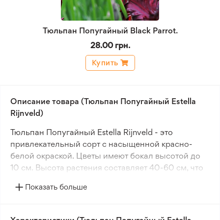
Тюльпан Попугайный Black Parrot.
28.00 грн.
Купить
Описание товара (Тюльпан Попугайный Estella
Rijnveld)
Тюльпан Попугайный Estella Rijnveld - это
привлекательный сорт с насыщенной красно-
белой окраской. Цветы имеют бокал высотой до
10 см. Высота растения составляет 40-60 см, что
делает его идеальным для клумб и цветников.
Показать больше
Запах у этого сорта отсутствует.
Цветение Тюльпан Попугайный Estella Rijnveld