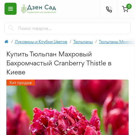
0
Луковицы и Клубни Цветов
Тюльпаны
Тюльпаны Махров
Купить Тюльпан Махровый
Бахромчастый Cranberry Thistle в
Киеве
Хит продаж