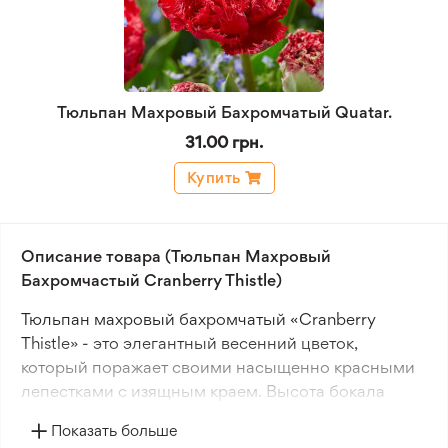
Тюльпан Махровый Бахромчатый Quatar.
31.00 грн.
Купить
Описание товара (Тюльпан Махровый
Бахромчастый Cranberry Thistle)
Тюльпан махровый бахромчатый «Cranberry
Thistle» - это элегантный весенний цветок,
который поражает своими насыщенно красными
лепестками с изящным краем. Высота бокала
достигает до 10 см, создавая пышный и
Показать больше
выразительный акцент в саду. Высота растения