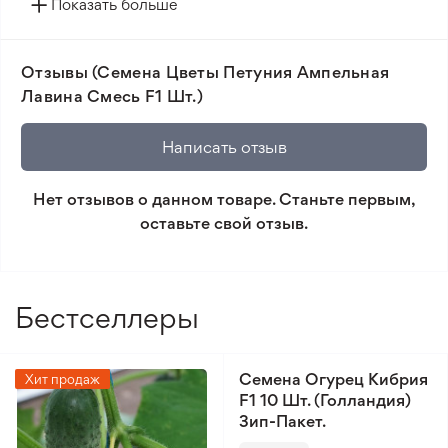
Показать больше
сезона.
📸 Соответствие сортов. Совпадение фотографии
Отзывы (Семена Цветы Петуния Ампельная
товара и реального растения.
Лавина Смесь F1 Шт.)
🛡️ Защита покупок. Возврат средств за товар,
который не соответствует ожиданиям. Согласно
Написать отзыв
условиям возврата.
Нет отзывов о данном товаре. Станьте первым,
Минимальный заказ 300 грн.
оставьте свой отзыв.
Бестселлеры
Семена Огурец Кибрия
Хит продаж
F1 10 Шт. (Голландия)
Зип-Пакет.