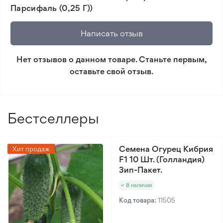
Парсифаль (0,25 Г))
🛡️ Защита покупок. Возврат средств за товар,
который не соответствует ожиданиям. Согласно
Написать отзыв
условиям возврата.
Нет отзывов о данном товаре. Станьте первым,
Минимальный заказ 300 грн.
оставьте свой отзыв.
Бестселлеры
Семена Огурец Кибрия
Хит продаж
F1 10 Шт. (Голландия)
Зип-Пакет.
В наличии
Код товара:
11505