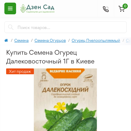
0
Семена
Семена Огурцов
Огурец Пчелоопыляемый
Се
Купить Семена Огурец
Далековосточный 1Г в Киеве
Хит продаж