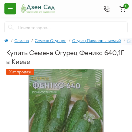
0
Семена
Семена Огурцов
Огурец Пчелоопыляемый
Се
Купить Семена Огурец Феникс 640,1Г
в Киеве
Хит продаж