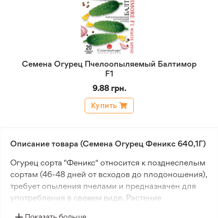
Семена Огурец Пчелоопыляемый Балтимор
F1
9.88 грн.
Купить
Описание товара (Семена Огурец Феникс 640,1Г)
Огурец сорта "Феникс" относится к позднеспелым
сортам (46-48 дней от всходов до плодоношения),
требует опыления пчелами и предназначен для
употребления в свежем виде. Растение
характеризуется сильным ростом, ветвистым
Показать больше