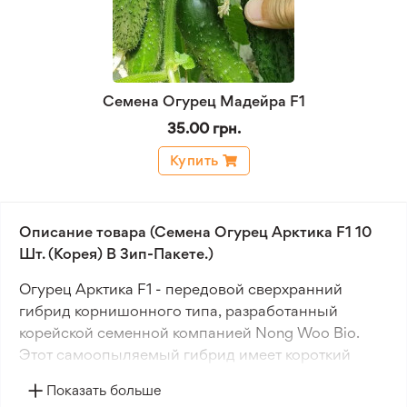
Семена Огурец Мадейра F1
35.00 грн.
Купить
Описание товара (Семена Огурец Арктика F1 10
Шт. (Корея) В Зип-Пакете.)
Огурец Арктика F1 - передовой сверхранний
гибрид корнишонного типа, разработанный
корейской семенной компанией Nong Woo Bio.
Этот самоопыляемый гибрид имеет короткий
период вегетации всего 35-40 дней и
Показать больше
предназначен для выращивания в теплицах и