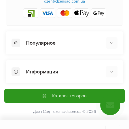
dzen@dzensad.com.ua
Популярное
Луковицы и Клубни Цветов
Многолетники
Информация
Лилия
Пионы
Главная
Семена
Доставка и оплата
Каталог товаров
Лилейник
Контакты
Про нас
Дзен Сад - dzensad.com.ua
© 2026
Пользовательское соглашение
Возврат и обмен