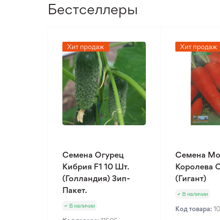
Бестселлеры
Хит продаж
Хит продаж
Семена Огурец
Семена Мо
Кибрия F1 10 Шт.
Королева О
(Голландия) Зип-
(Гигант)
Пакет.
В наличии
В наличии
Код товара:
1