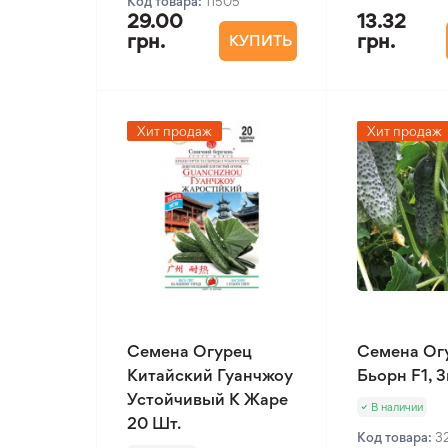
Код товара:
11505
29.00
13.32
грн.
грн.
КУПИТЬ
Хит продаж
Хит продаж
Семена Огурец
Семена Ог
Китайский Гуанчжоу
Бьорн F1, 
Устойчивый К Жаре
В наличии
20 Шт.
Код товара:
3