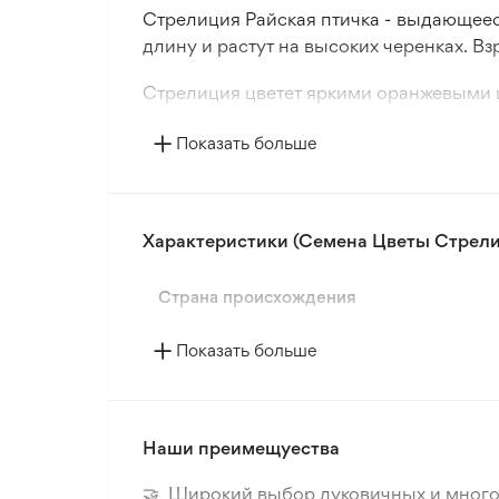
Стрелиция Райская птичка - выдающеес
длину и растут на высоких черенках. Вз
Стрелиция цветет яркими оранжевыми ц
очистить от оранжевых челок и замочить
Показать больше
гумусом.
Когда у сеянцев появятся 2-3 настоящи
цветок для выращивания в домашних у
Характеристики (Семена Цветы Стрелиц
Страна происхождения
Показать больше
Наши преимещуества
🤝 Широкий выбор луковичных и много