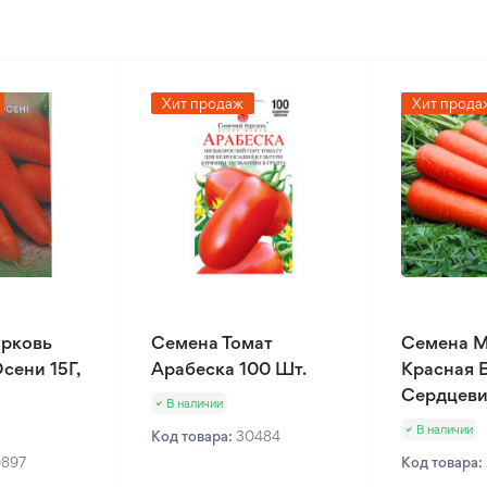
Хит продаж
Хит прода
рковь
Семена Томат
Семена 
сени 15Г,
Арабеска 100 Шт.
Красная 
Сердцеви
В наличии
В наличии
Код товара:
30484
0897
Код товара: