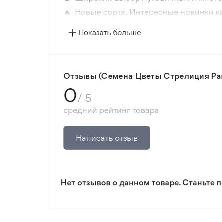
🔥 Новые сорта. Интересные новинки к
📸 Соответствие сортов. Совпадение ф
Показать больше
🛡️ Защита покупок. Возврат средств за
Минимальный заказ 300 грн.
Отзывы (Семена Цветы Стрелиция Рай
0
/ 5
средний рейтинг товара
Написать отзыв
Нет отзывов о данном товаре. Станьте п