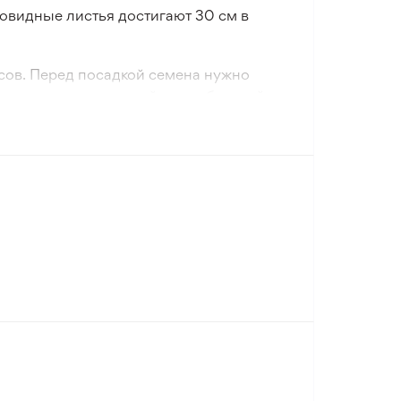
овидные листья достигают 30 см в
сов. Перед посадкой семена нужно
 их высевают в легкий грунт, богатый
кая птичка - великолепный экзотический