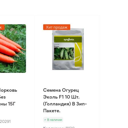
ж
Хит продаж
Морковь
Семена Огурец
Без
Эколь F1 10 Шт.
ны 15Г
(Голландия) В Зип-
Пакете.
В наличии
20291