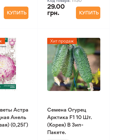
Код товара:
11130
29.00
грн.
КУПИТЬ
КУПИТЬ
ж
Хит продаж
веты Астра
Семена Огурец
ная Анель
Арктика F1 10 Шт.
ая) (0,25Г)
(Корея) В Зип-
Пакете.