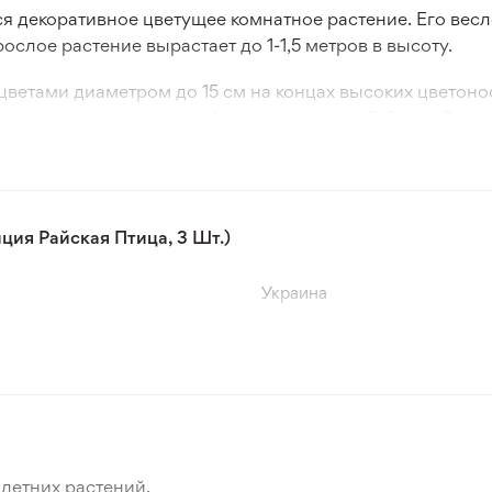
я декоративное цветущее комнатное растение. Его весл
рослое растение вырастает до 1-1,5 метров в высоту.
ветами диаметром до 15 см на концах высоких цветоно
 в воде или в растворе фитогормонов на 2-3 дня. Затем
х листочка, их пересаживают в горшки. Стрелиция Райс
словиях.
ия Райская Птица, 3 Шт.)
Украина
летних растений.