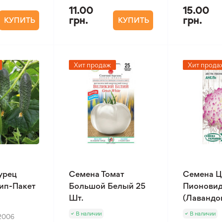
11.00
15.00
грн.
грн.
КУПИТЬ
КУПИТЬ
Хит продаж
Хит прода
урец
Семена Томат
Семена Ц
Зип-Пакет
Большой Белый 25
Пионовид
Шт.
(Лавандов
В наличии
В наличии
2006