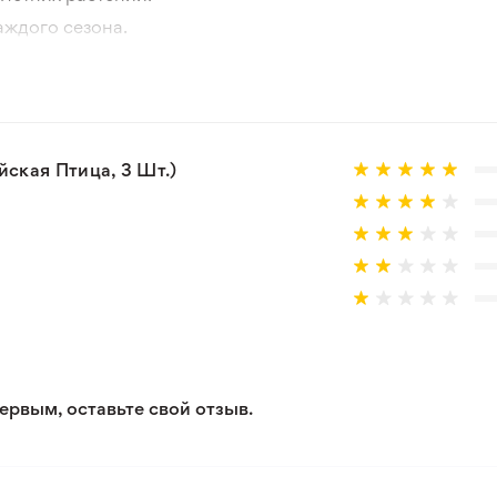
аждого сезона.
отографии товара и реального растения.
 товар, который не соответствует ожиданиям. Согласно 
ская Птица, 3 Шт.)
ервым, оставьте свой отзыв.