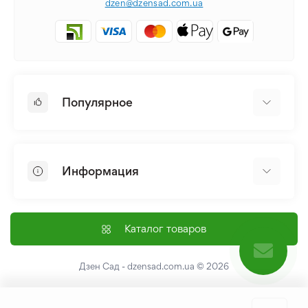
dzen@dzensad.com.ua
Популярное
Луковицы и Клубни Цветов
Многолетники
Информация
Лилия
Пионы
Главная
Семена
Доставка и оплата
Каталог товаров
Лилейник
Контакты
Про нас
Дзен Сад - dzensad.com.ua
© 2026
Пользовательское соглашение
Возврат и обмен