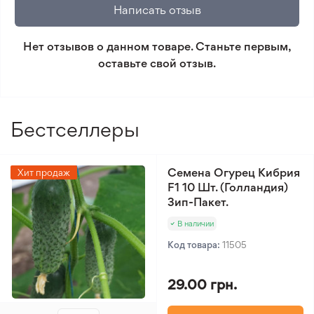
Написать отзыв
без волокон. Фасоль «Скуба» отлично подходит
который не соответствует ожиданиям. Согласно
для приготовления свежих блюд, заморозки,
условиям возврата.
Нет отзывов о данном товаре. Станьте первым,
консервирования и сушки, сохраняя вкус и
оставьте свой отзыв.
товарные качества.
Минимальный заказ 300 грн.
Бестселлеры
Семена Огурец Кибрия
Хит продаж
F1 10 Шт. (Голландия)
Зип-Пакет.
В наличии
Код товара:
11505
29.00 грн.