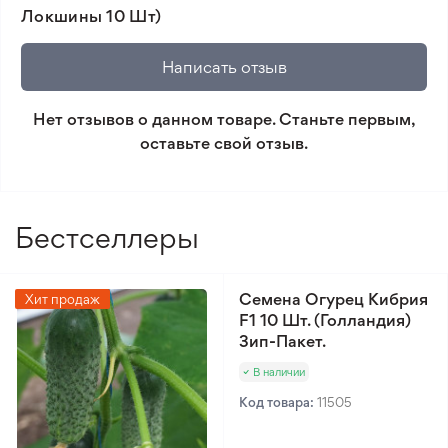
Локшины 10 Шт)
просто растение, это настоящее творение
🛡️ Защита покупок. Возврат средств за товар,
природы, которое украшает и обогащает ваш сад.
который не соответствует ожиданиям. Согласно
Написать отзыв
условиям возврата.
Нет отзывов о данном товаре. Станьте первым,
Минимальный заказ 300 грн.
оставьте свой отзыв.
Бестселлеры
Семена Огурец Кибрия
Хит продаж
F1 10 Шт. (Голландия)
Зип-Пакет.
В наличии
Код товара:
11505