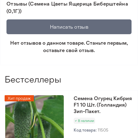
Отзывы (Семена Цветы Ящерица Биберштейна
товара и реального растения.
(0,1Г))
🛡️ Защита покупок. Возврат средств за товар,
который не соответствует ожиданиям. Согласно
Написать отзыв
условиям возврата.
Нет отзывов о данном товаре. Станьте первым,
Минимальный заказ 300 грн.
оставьте свой отзыв.
Бестселлеры
Семена Огурец Кибрия
Хит продаж
F1 10 Шт. (Голландия)
Зип-Пакет.
В наличии
Код товара:
11505