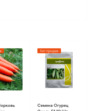
ж
Хит продаж
Морковь
Семена Огурец