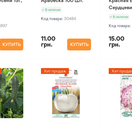
сени 15Г,
Арабеска 100 Шт.
Красная 
Сердцеви
В наличии
В наличии
Код товара:
30484
0897
Код товара:
11.00
15.00
грн.
грн.
КУПИТЬ
КУПИТЬ
Хит продаж
Хит прода