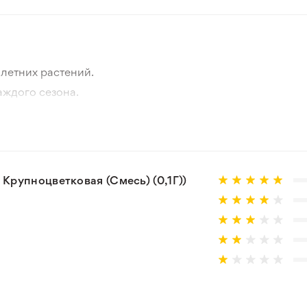
летних растений.
аждого сезона.
отографии товара и реального растения.
 товар, который не соответствует ожиданиям. Согласно 
рупноцветковая (Смесь) (0,1Г))