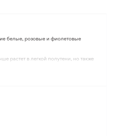
кие белые, розовые и фиолетовые
е растет в легкой полутени, но также
ериод цветения длится с июня по
рах. Это неприхотливое декоративное