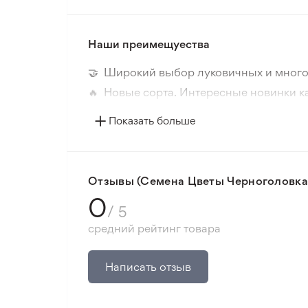
Наши преимещуества
🤝 Широкий выбор луковичных и много
🔥 Новые сорта. Интересные новинки к
📸 Соответствие сортов. Совпадение ф
Показать больше
🛡️ Защита покупок. Возврат средств за
Минимальный заказ 300 грн.
Отзывы (Семена Цветы Черноголовка К
0
/ 5
средний рейтинг товара
Написать отзыв