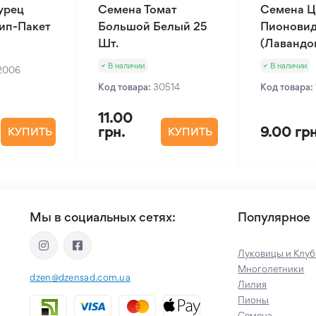
урец
Семена Томат
Семена Ц
Зип-Пакет
Большой Белый 25
Пионовид
Шт.
(Лавандов
В наличии
В наличии
2006
Код товара:
30514
Код товара:
11.00
грн.
9.00 грн
КУПИТЬ
КУПИТЬ
Мы в социальных сетях:
Популярное
Луковицы и Клуб
Многолетники
dzen@dzensad.com.ua
Лилия
Пионы
Семена