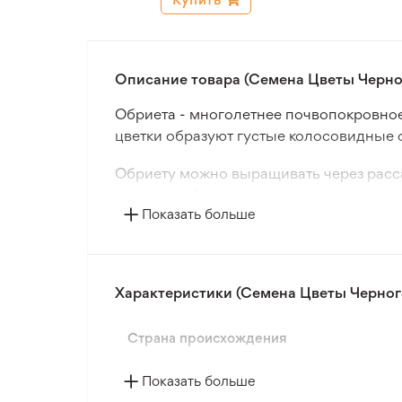
Описание товара (Семена Цветы Черног
Обриета - многолетнее почвопокровное
цветки образуют густые колосовидные 
Обриету можно выращивать через рассад
хорошо себя чувствует на солнечных у
Показать больше
сентябрь. Для продления цветения нео
Обриета прекрасно подходит для испол
растение, которое станет ярким акценто
Характеристики (Семена Цветы Черного
Страна происхождения
Показать больше