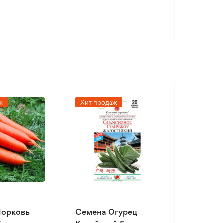
ж
Хит продаж
Морковь
Семена Огурец