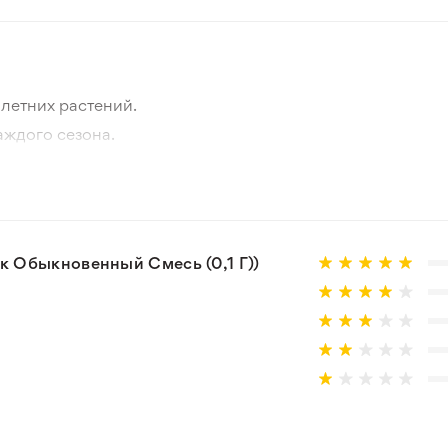
летних растений.
аждого сезона.
отографии товара и реального растения.
 товар, который не соответствует ожиданиям. Согласно 
 Обыкновенный Смесь (0,1 Г))