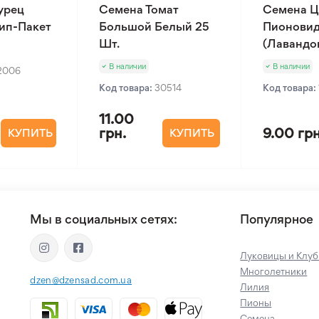
урец
Семена Томат
Семена Ц
Зип-Пакет
Большой Белый 25
Пионовид
Шт.
(Лавандов
В наличии
В наличии
2006
Код товара:
30514
Код товара:
11.00
грн.
9.00 грн
КУПИТЬ
КУПИТЬ
Мы в социальных сетях:
Популярное
Луковицы и Клуб
Многолетники
dzen@dzensad.com.ua
Лилия
Пионы
Семена