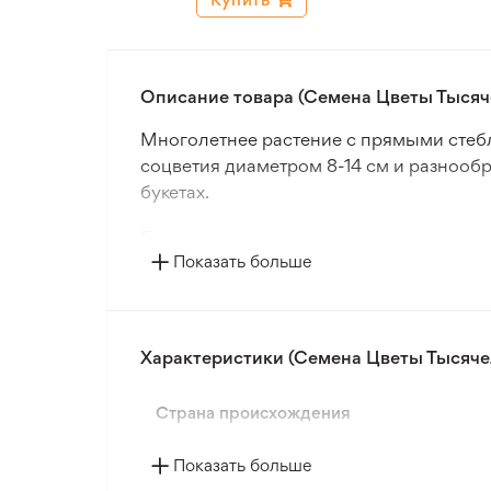
Описание товара (Семена Цветы Тысяч
Многолетнее растение с прямыми стеб
соцветия диаметром 8-14 см и разнообр
букетах.
Если вы увлечены садоводством и цени
Показать больше
подарком. Высаживайте семена в горшк
В Садовом Центре Лилия представлен о
трав и растений в горшках. У нас вы н
Характеристики (Семена Цветы Тысяче
полный каталог семян цветов и выбери
Страна происхождения
Показать больше