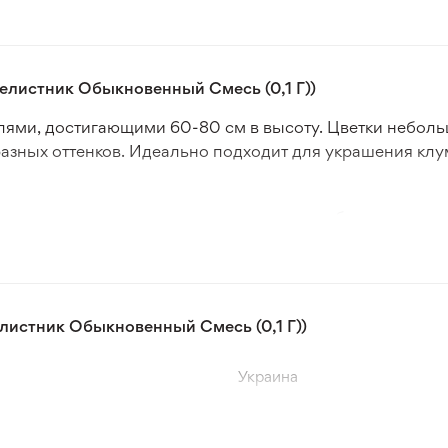
елистник Обыкновенный Смесь (0,1 Г))
лями, достигающими 60-80 см в высоту. Цветки небол
азных оттенков. Идеально подходит для украшения клу
те растения, вам определенно стоит приобрести семен
и или открытый грунт, ухаживайте за ними, и наслажда
громный выбор классических видов, эксклюзивных сорт
айдете многолетние, однолетние и двухлетние растения,
листник Обыкновенный Смесь (0,1 Г))
те подходящий вариант. Быстрая и безопасная доставка
Украина