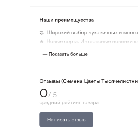
Наши преимещуества
🤝 Широкий выбор луковичных и много
🔥 Новые сорта. Интересные новинки к
📸 Соответствие сортов. Совпадение ф
Показать больше
🛡️ Защита покупок. Возврат средств за
Минимальный заказ 300 грн.
Отзывы (Семена Цветы Тысячелистник
0
/ 5
средний рейтинг товара
Написать отзыв