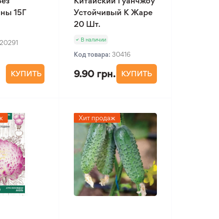
Без
Китайский Гуанчжоу
ны 15Г
Устойчивый К Жаре
20 Шт.
В наличии
20291
Код товара:
30416
9.90 грн.
КУПИТЬ
КУПИТЬ
ж
Хит продаж