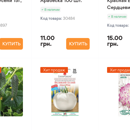
сени 15Г,
Арабеска 100 Шт.
Красная 
Сердцеви
В наличии
В наличии
Код товара:
30484
0897
Код товара:
11.00
15.00
грн.
грн.
КУПИТЬ
КУПИТЬ
Хит продаж
Хит прода