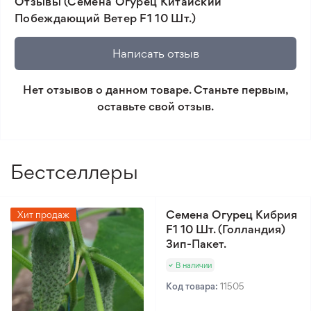
Отзывы (Семена Огурец Китайский
озеленения беседок. Урожайность этого гибрида
товара и реального растения.
Побеждающий Ветер F1 10 Шт.)
на площади одного му (0,15 га) составляет 3500-
🛡️ Защита покупок. Возврат средств за товар,
4000 кг.
который не соответствует ожиданиям. Согласно
Написать отзыв
условиям возврата.
Нет отзывов о данном товаре. Станьте первым,
Минимальный заказ 300 грн.
оставьте свой отзыв.
Бестселлеры
Семена Огурец Кибрия
Хит продаж
F1 10 Шт. (Голландия)
Зип-Пакет.
В наличии
Код товара:
11505