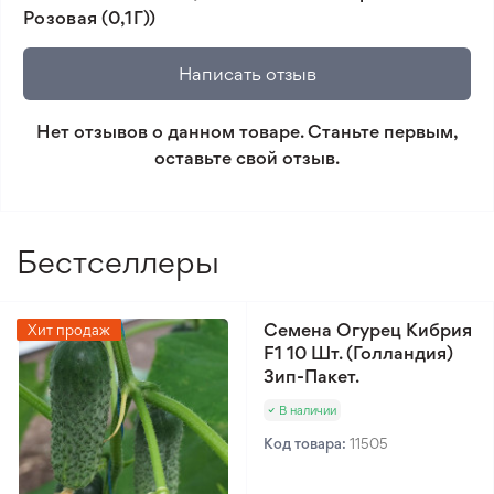
Розовая (0,1Г))
🛡️ Защита покупок. Возврат средств за товар,
который не соответствует ожиданиям. Согласно
Написать отзыв
условиям возврата.
Нет отзывов о данном товаре. Станьте первым,
Минимальный заказ 300 грн.
оставьте свой отзыв.
Бестселлеры
Семена Огурец Кибрия
Хит продаж
F1 10 Шт. (Голландия)
Зип-Пакет.
В наличии
Код товара:
11505