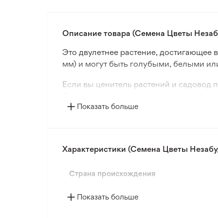
Описание товара (Семена Цветы Незабу
Это двулетнее растение, достигающее 
мм) и могут быть голубыми, белыми ил
Если вы ценитель растений и садовод п
Высадите их в горшки или на открытый 
Показать больше
широкий выбор классических видов, экс
Здесь вы найдете многолетние, одноле
каталога семян цветов. Мы предлагаем
Характеристики (Семена Цветы Незабуд
Страна происхождения
Показать больше