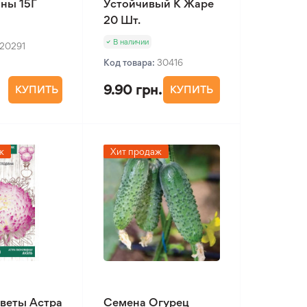
ны 15Г
Устойчивый К Жаре
20 Шт.
В наличии
20291
Код товара:
30416
9.90 грн.
КУПИТЬ
КУПИТЬ
ж
Хит продаж
веты Астра
Семена Огурец