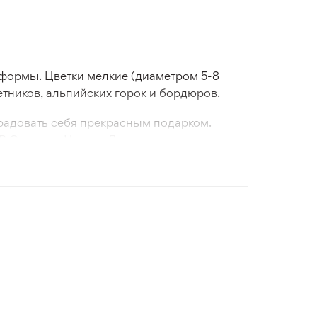
 формы. Цветки мелкие (диаметром 5-8
тников, альпийских горок и бордюров.
орадовать себя прекрасным подарком.
. В Садовом Центре Лилия представлен
 для вашего сада.
те выбрать подходящий экземпляр из
, без дополнительных переплат.