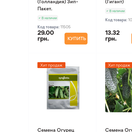
(Голландия) Зип-
(Гигант)
Пакет.
В наличии
В наличии
Код товара:
1
Код товара:
11505
29.00
13.32
грн.
грн.
КУПИТЬ
Хит продаж
Хит продаж
Семена Огурец
Семена Ог