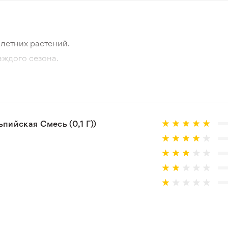
летних растений.
аждого сезона.
отографии товара и реального растения.
 товар, который не соответствует ожиданиям. Согласно 
ийская Смесь (0,1 Г))