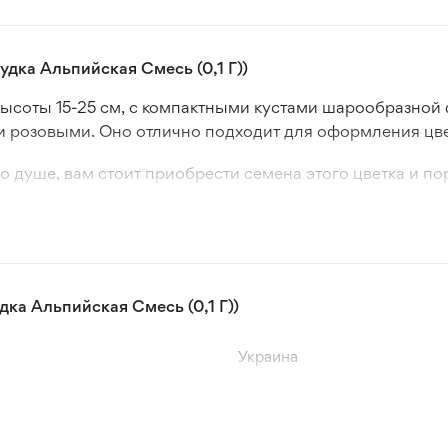
дка Альпийская Смесь (0,1 Г))
высоты 15-25 см, с компактными кустами шарообразной
и розовыми. Оно отлично подходит для оформления цве
о душе, вам стоит приобрести семена этого цветка и п
грунт, ухаживайте, и вас порадует роскошное цветение
клюзивных сортов и гибридов, а также других растений
тние и двухлетние растения, клубни, луковицы и сможе
 быструю и безопасную доставку в любой город Украины
ка Альпийская Смесь (0,1 Г))
Украина