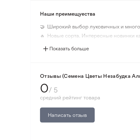
Наши преимещуества
🤝 Широкий выбор луковичных и много
🔥 Новые сорта. Интересные новинки к
📸 Соответствие сортов. Совпадение ф
Показать больше
🛡️ Защита покупок. Возврат средств за
Минимальный заказ 300 грн.
Отзывы (Семена Цветы Незабудка Альп
0
/ 5
средний рейтинг товара
Написать отзыв