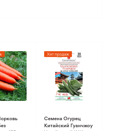
ж
Хит продаж
Морковь
Семена Огурец
Без
Китайский Гуанчжоу