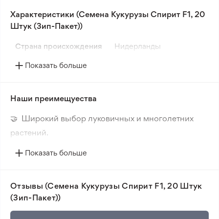
условиям выращивания, демонстрируя высокую
Характеристики (Семена Кукурузы Спирит F1, 20
пластичность.
Штук (Зип-Пакет))
На одном кусте формируется 1-2 плотных кочана.
Страна происхождения
Нидерланды
Спирит F1 обладает устойчивостью к ряду
распространенных заболеваний капустных
Показать больше
культур.
Наши преимещуества
🤝 Широкий выбор луковичных и многолетних
растений.
🔥 Новые сорта. Интересные новинки каждого
Показать больше
сезона.
📸 Соответствие сортов. Совпадение фотографии
Отзывы (Семена Кукурузы Спирит F1, 20 Штук
товара и реального растения.
(Зип-Пакет))
🛡️ Защита покупок. Возврат средств за товар,
который не соответствует ожиданиям. Согласно