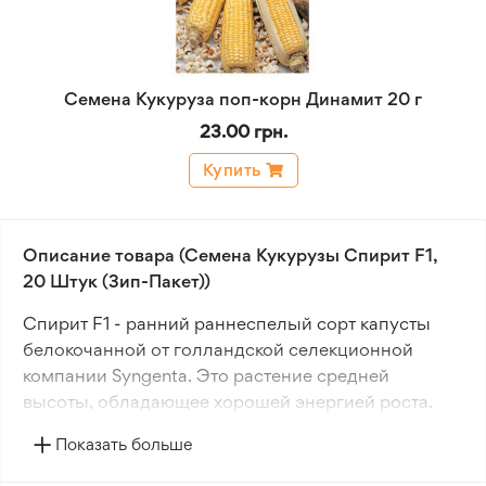
Семена Кукуруза поп-корн Динамит 20 г
23.00 грн.
Купить
Описание товара (Семена Кукурузы Спирит F1,
20 Штук (Зип-Пакет))
Спирит F1 - ранний раннеспелый сорт капусты
белокочанной от голландской селекционной
компании Syngenta. Это растение средней
высоты, обладающее хорошей энергией роста.
Показать больше
Сорт отличается скороспелостью и высокой
урожайностью. Он неприхотлив к агротехнике и