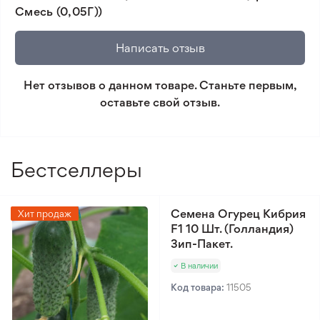
Смесь (0,05Г))
🛡️ Защита покупок. Возврат средств за товар,
который не соответствует ожиданиям. Согласно
Написать отзыв
условиям возврата.
Нет отзывов о данном товаре. Станьте первым,
Минимальный заказ 300 грн.
оставьте свой отзыв.
Бестселлеры
Семена Огурец Кибрия
Хит продаж
F1 10 Шт. (Голландия)
Зип-Пакет.
В наличии
Код товара:
11505