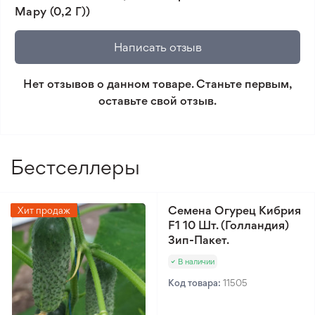
Мару (0,2 Г))
🛡️ Защита покупок. Возврат средств за товар,
который не соответствует ожиданиям. Согласно
Написать отзыв
условиям возврата.
Нет отзывов о данном товаре. Станьте первым,
Минимальный заказ 300 грн.
оставьте свой отзыв.
Бестселлеры
Семена Огурец Кибрия
Хит продаж
F1 10 Шт. (Голландия)
Зип-Пакет.
В наличии
Код товара:
11505