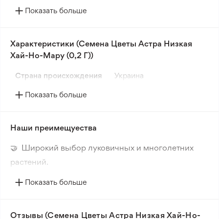
диаметре.
Показать больше
Окраска соцветий интенсивно-розовая с желтой
серединкой и белыми краями лепестков. На
Характеристики (Семена Цветы Астра Низкая
одном растении может сформироваться до 20
Хай-Но-Мару (0,2 Г))
соцветий.
Страна происхождения
Украина
Циннии идеально подходят для декоративного
оформления клумб, рабаток и балконных ящиков.
Показать больше
Их пышное цветение придает ярких красок
садовому ландшафту.
Наши преимещуества
🤝 Широкий выбор луковичных и многолетних
растений.
🔥 Новые сорта. Интересные новинки каждого
Показать больше
сезона.
📸 Соответствие сортов. Совпадение фотографии
Отзывы (Семена Цветы Астра Низкая Хай-Но-
товара и реального растения.