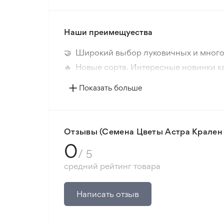
Наши преимещуества
🤝 Широкий выбор луковичных и много
🔥 Новые сорта. Интересные новинки к
📸 Соответствие сортов. Совпадение ф
Показать больше
🛡️ Защита покупок. Возврат средств за
Минимальный заказ 300 грн.
Отзывы (Семена Цветы Астра Крален З
0
/ 5
средний рейтинг товара
Написать отзыв