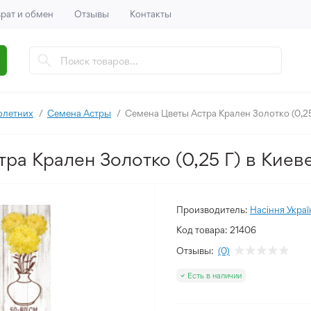
рат и обмен
Отзывы
Контакты
олетних
Семена Астры
Семена Цветы Астра Крален Золотко (0,25
ра Крален Золотко (0,25 Г) в Киев
Производитель:
Насіння Украї
Код товара:
21406
Отзывы:
(0)
Есть в наличии