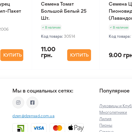
урец
Семена Томат
Семена Ц
Зип-Пакет
Большой Белый 25
Пионовид
Шт.
(Лавандов
В наличии
В наличии
2006
Код товара:
30514
Код товара:
11.00
грн.
9.00 грн
КУПИТЬ
КУПИТЬ
Мы в социальных сетях:
Популярное
Луковицы и Клуб
Многолетники
dzen@dzensad.com.ua
Лилия
Пионы
Семена