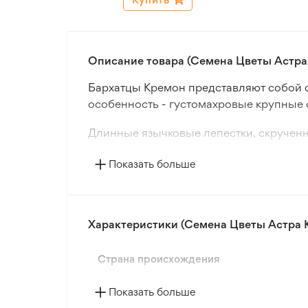
Описание товара (Семена Цветы Астра 
Бархатцы Кремон представляют собой 
особенность - густомахровые крупные с
Длинные язычковые лепестки, скрученн
создания ярких цветочных композиций н
Показать больше
Бархатцы Кремон выращивают посевом с
высаживать рассаду, выращенную в ма
Характеристики (Семена Цветы Астра К
Страна происхождения
Показать больше