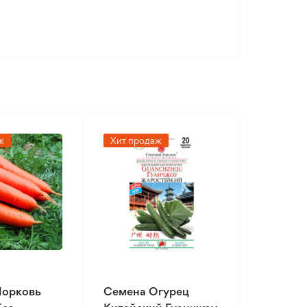
ж
Хит продаж
Морковь
Семена Огурец