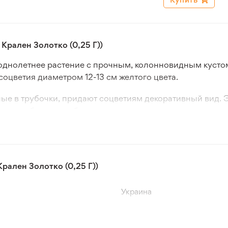
Крален Золотко (0,25 Г))
однолетнее растение с прочным, колонновидным кустом
оцветия диаметром 12-13 см желтого цвета.
ые в трубочки, придают соцветиям декоративный вид. 
а клумбах, в миксбордерах и для срезки.
емян непосредственно в грунт в апреле-мае. Для бол
рте-апреле.
рален Золотко (0,25 Г))
Украина