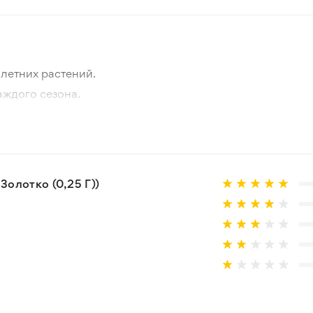
летних растений.
аждого сезона.
отографии товара и реального растения.
 товар, который не соответствует ожиданиям. Согласно 
олотко (0,25 Г))