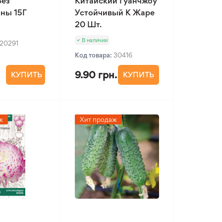
Без
Китайский Гуанчжоу
ны 15Г
Устойчивый К Жаре
20 Шт.
В наличии
20291
Код товара:
30416
9.90 грн.
КУПИТЬ
КУПИТЬ
ж
Хит продаж