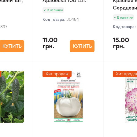
сени 15Г,
Арабеска 100 Шт.
Красная 
Сердцеви
В наличии
В наличии
Код товара:
30484
0897
Код товара:
11.00
15.00
грн.
грн.
КУПИТЬ
КУПИТЬ
Хит продаж
Хит прода