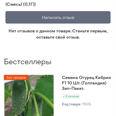
(Смесь) (0,1Г))
🛡️ Защита покупок. Возврат средств за товар,
который не соответствует ожиданиям. Согласно
Написать отзыв
условиям возврата.
Нет отзывов о данном товаре. Станьте первым,
Минимальный заказ 300 грн.
оставьте свой отзыв.
Бестселлеры
Семена Огурец Кибрия
Хит продаж
F1 10 Шт. (Голландия)
Зип-Пакет.
В наличии
Код товара:
11505