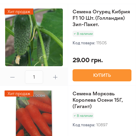
эффектом на грядках, гармонично вписывается в
ландшафт и позволяет получать стабильный,
Семена Огурец Кибрия
Хит продаж
ценный урожай для свежего рынка.
F1 10 Шт. (Голландия)
Зип-Пакет.
В наличии
Код товара:
11505
29.00 грн.
КУПИТЬ
Семена Морковь
Хит продаж
Королева Осени 15Г,
(Гигант)
В наличии
Код товара:
10897