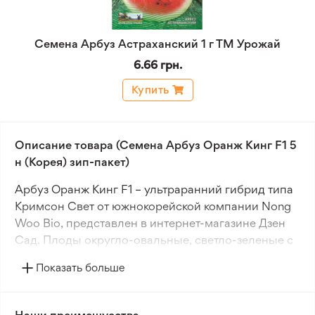
Семена Арбуз Астраханский 1 г ТМ Урожай
6.66 грн.
Купить
Описание товара (Семена Арбуз Оранж Кинг F1 5
н (Корея) зип-пакет)
Арбуз Оранж Кинг F1 – ультраранний гибрид типа
Кримсон Свет от южнокорейской компании Nong
Woo Bio, представлен в интернет-магазине Дзен
Сад. Плоды округло-овальные, светло-зеленые с
темными полосками, средним весом 8–10 кг.
Показать больше
Мякоть ярко-желтая, нежная и сочная, без
прожилок и пустот, отличается высокой
сладостью (11–12%). Растение мощное, с густой