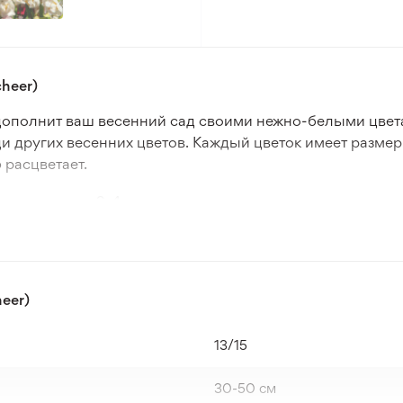
heer)
о дополнит ваш весенний сад своими нежно-белыми цвет
и других весенних цветов. Каждый цветок имеет размер о
 расцветает.
костью в зонах 3-4, что позволяет ему выдерживать хол
орни и отличный рост растений. Нарцисс можно высажива
м выбором для различных ландшафтных сценариев.
 друга, «Erlicheer» обеспечит густое цветение, которое 
eer)
ого качества и в условиях умеренного климата помога
рекрасным дополнением к любому саду или балкону.
13/15
30-50 см