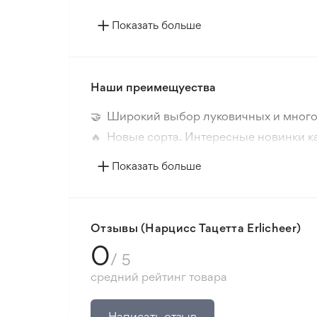
Страна происхождения
Показать больше
Цвет цветка
Наши преимещуества
Период цветения
🤝 Широкий выбор луковичных и много
Размер цветка
🔥 Новые сорта. Интересные новинки к
📸 Соответствие сортов. Совпадение ф
Цвет растения
Показать больше
🛡️ Защита покупок. Возврат средств за
Морозостойкость
Минимальный заказ 300 грн.
Корень
Отзывы (Нарцисс Тацетта Erlicheer)
0
/ 5
Расстояние посадки
средний рейтинг товара
Место посадки
Написать отзыв