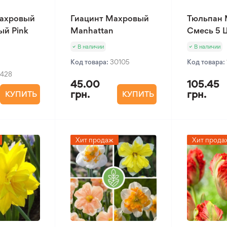
ахровый
Гиацинт Махровый
Тюльпан
ый Pink
Manhattan
Смесь 5 
В наличии
В наличии
Код товара:
30105
Код товара:
1428
45.00
105.45
грн.
грн.
КУПИТЬ
КУПИТЬ
Хит продаж
Хит прода