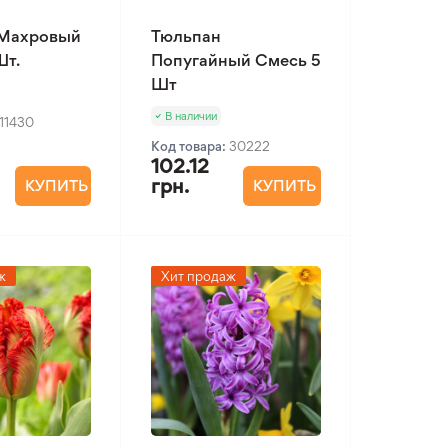
 Махровый
Тюльпан
Шт.
Попугайный Смесь 5
Шт
В наличии
11430
Код товара:
30222
102.12
грн.
КУПИТЬ
КУПИТЬ
ж
Хит продаж