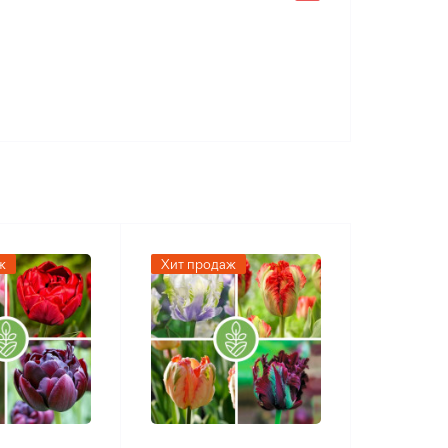
 качества
ж
Хит продаж