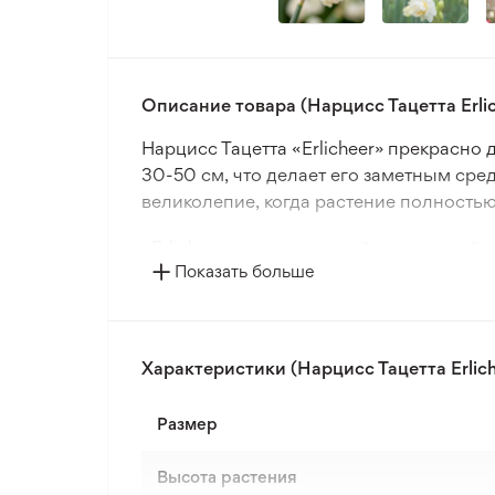
Описание товара (Нарцисс Тацетта Erlic
Нарцисс Тацетта «Erlicheer» прекрасн
30-50 см, что делает его заметным сред
великолепие, когда растение полностью
«Erlicheer» известен своей морозостой
Показать больше
размера 13/15 обеспечивают здоровые к
горшки, что делает его универсальны
При посадке на расстоянии 10 см друг от
Характеристики (Нарцисс Тацетта Erlich
выращивание в обычной почве нормальн
обильное цветение, делая этот сорт п
Размер
Высота растения