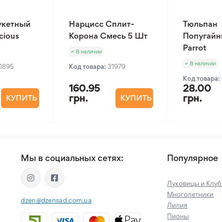
укетный
Нарцисс Сплит-
Тюльпан
cious
Корона Смесь 5 Шт
Попугайн
Parrot
В наличии
В наличии
0895
Код товара:
31979
Код товара:
160.95
28.00
грн.
грн.
КУПИТЬ
КУПИТЬ
Мы в социальных сетях:
Популярное
Луковицы и Клуб
Многолетники
dzen@dzensad.com.ua
Лилия
Пионы