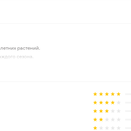
Нидерланды
Белый
Весна
летних растений.
1-5 см
аждого сезона.
отографии товара и реального растения.
Зеленый
 товар, который не соответствует ожиданиям. Согласно 
Зона 3-4
Луковица
10 см
В горшок, Открытый грунт