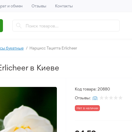
рат и обмен
Отзывы
Контакты
сы букетные
Нарцисс Тацетта Erlicheer
rlicheer в Киеве
Код товара:
20880
Отзывы:
(0)
Нет в наличии