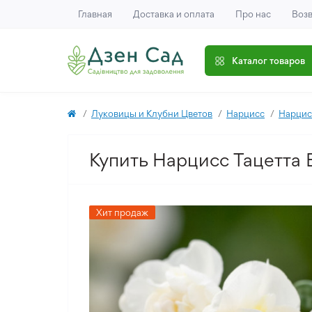
Главная
Доставка и оплата
Про нас
Возв
Каталог товаров
Луковицы и Клубни Цветов
Нарцисс
Нарцис
Купить Нарцисс Тацетта E
Хит продаж