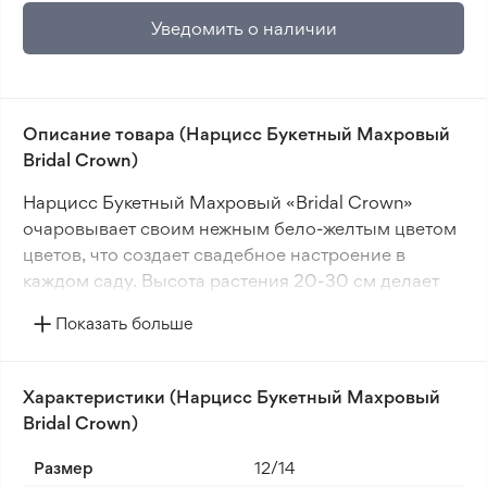
Уведомить о наличии
Описание товара (Нарцисс Букетный Махровый
Bridal Crown)
Нарцисс Букетный Махровый «Bridal Crown»
очаровывает своим нежным бело-желтым цветом
цветов, что создает свадебное настроение в
каждом саду. Высота растения 20-30 см делает
его идеальным для посадки на переднем плане
Показать больше
клумб или в горшках, где оно сможет выступать
как яркий акцент. Цветки диаметром 5-10 см,
роскошно махровые, привлекают внимание своей
Характеристики (Нарцисс Букетный Махровый
элегантностью и красотой.
Bridal Crown)
Этот сорт известен своей морозостойкостью в
Размер
12/14
условиях зоны 3-4, что делает его отличным