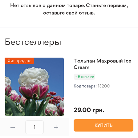
климат
Нет отзывов о данном товаре. Станьте первым,
Crown», делая этот сорт нарцисса изысканным
Минимальный заказ 300 грн.
оставьте свой отзыв.
дополнением к любому саду.
Бестселлеры
Тюльпан Махровый Ice
Хит продаж
Cream
В наличии
Код товара:
13200
29.00 грн.
КУПИТЬ