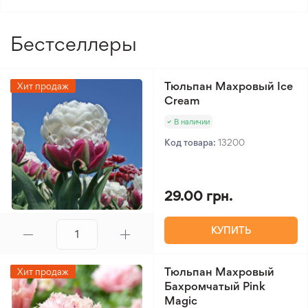
Уровень полива
3/5
Бестселлеры
Уровень сложности
2/5
ухода
Вид лилии
Трубчатая
Тюльпан Махровый Ice
Хит продаж
Cream
В наличии
Код товара:
13200
29.00 грн.
КУПИТЬ
Тюльпан Махровый
Хит продаж
Бахромчатый Pink
Magic