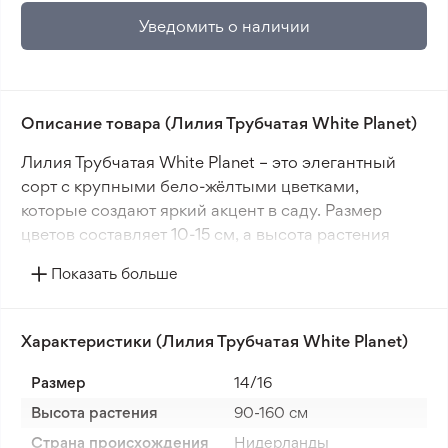
Уведомить о наличии
Описание товара (Лилия Трубчатая White Planet)
Лилия Трубчатая White Planet – это элегантный
сорт с крупными бело-жёлтыми цветками,
которые создают яркий акцент в саду. Размер
цветов составляет 10-15 см, а высота растения
достигает 90-160 см, что делает её отличным
Показать больше
выбором для создания вертикальных акцентов в
композициях. Летний период цветения позволяет
наслаждаться её красотой в течение сезона.
Характеристики (Лилия Трубчатая White Planet)
Для посадки White Planet рекомендуется
Размер
14/16
использовать открытый грунт на солнечной
Высота растения
90-160 см
стороне. Оптимальное расстояние между
Страна происхождения
Нидерланды
луковицами – 20 см. Сорт хорошо растёт в