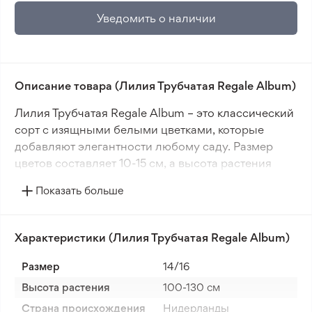
Уведомить о наличии
Описание товара (Лилия Трубчатая Regale Album)
Лилия Трубчатая Regale Album – это классический
сорт с изящными белыми цветками, которые
добавляют элегантности любому саду. Размер
цветов составляет 10-15 см, а высота растения
достигает 100-130 см. Летний период цветения
Показать больше
делает эту лилию идеальным выбором для
создания гармоничных цветочных композиций.
Характеристики (Лилия Трубчатая Regale Album)
Для выращивания Regale Album рекомендуется
открытый грунт на солнечной стороне.
Размер
14/16
Расстояние между луковицами должно составлять
Высота растения
100-130 cм
20 см. Эта лилия хорошо растёт в обычной почве,
Страна происхождения
Нидерланды
чернозёме или почве с добавлением песка. Сорт