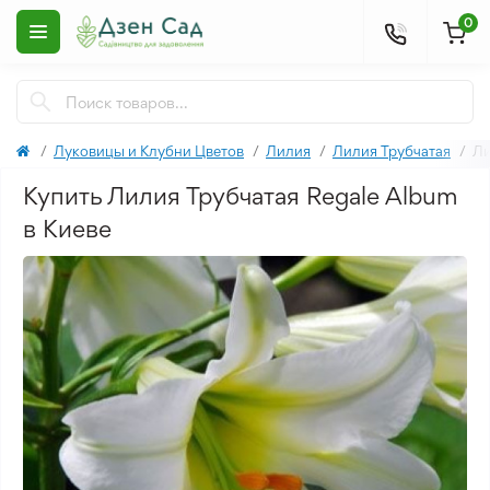
0
Луковицы и Клубни Цветов
Лилия
Лилия Трубчатая
Ли
Купить Лилия Трубчатая Regale Album
в Киеве