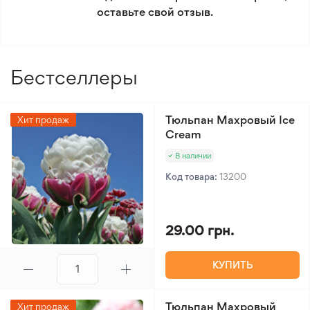
оставьте свой отзыв.
Уровень сложности
3/5
Минимальный заказ 300 грн.
ухода
Вид лилии
Мартагон
Бестселлеры
Тюльпан Махровый Ice
Хит продаж
Cream
В наличии
Код товара:
13200
29.00 грн.
КУПИТЬ
Тюльпан Махровый
Хит продаж