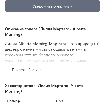
Уведомить о наличии
Описание товара (Лилия Мартагон Alberta
Morning)
Лилия 'Alberta Morning' Мартагон - это природный
шедевр с нежными свисающими цветами в
красивом оттенке бордово-розового,
украшенными легкими весенними узорами.
Показать больше
Это волшебное растение впечатляет своей
изысканностью и грацией, цветет как в умеренной
тени, так и на солнце.
Характеристики (Лилия Мартагон Alberta
Morning)
Лилия 'Alberta Morning', как и все Мартагоны,
может потребовать некоторого времени на
Размер
18/20
адаптацию после пересадки, но после укоренения