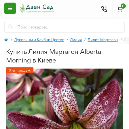
0
Луковицы и Клубни Цветов
Лилия
Лилия Мартагон
Ли
Купить Лилия Мартагон Alberta
Morning в Киеве
Хит продаж