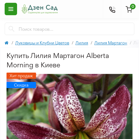
0
Луковицы и Клубни Цветов
Лилия
Лилия Мартагон
Ли
Купить Лилия Мартагон Alberta
Morning в Киеве
Хит продаж
Скидка