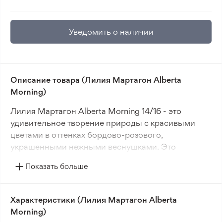
Уведомить о наличии
Описание товара (Лилия Мартагон Alberta
Morning)
Лилия Мартагон Alberta Morning 14/16 - это
удивительное творение природы с красивыми
цветами в оттенках бордово-розового,
украшенными нежными веснушками. Это
растение процветает как в тени, так и на солнце,
Показать больше
придавая саду изысканную красоту. 'Alberta
Morning' может потребовать времени на
адаптацию после пересадки, но затем будет
Характеристики (Лилия Мартагон Alberta
радовать глаза многие годы.
Morning)