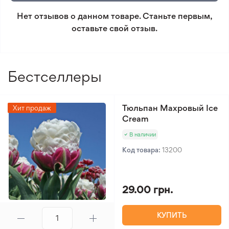
сторона
условиям возврата.
Нет отзывов о данном товаре. Станьте первым,
Уровень полива
3/5
оставьте свой отзыв.
Уровень сложности
3/5
Минимальный заказ 300 грн.
ухода
Вид лилии
Мартагон
Бестселлеры
Тюльпан Махровый Ice
Хит продаж
Cream
В наличии
Код товара:
13200
29.00 грн.
КУПИТЬ