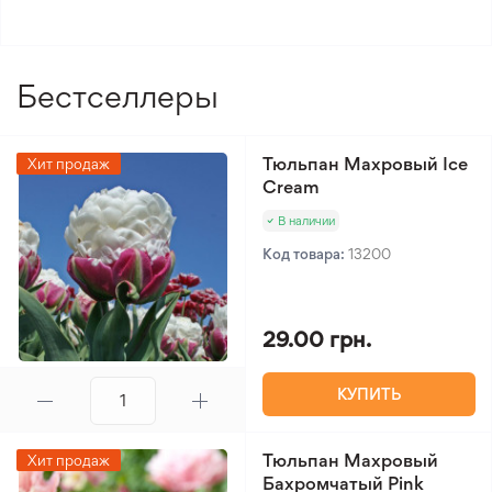
Рекомендуется светлая
Минимальный заказ 300 грн.
сторона
Уровень полива
3/5
Бестселлеры
Уровень сложности
3/5
ухода
Вид лилии
Азиатская
Тюльпан Махровый Ice
Хит продаж
Cream
В наличии
Код товара:
13200
29.00 грн.
КУПИТЬ
Тюльпан Махровый
Хит продаж
Бахромчатый Pink