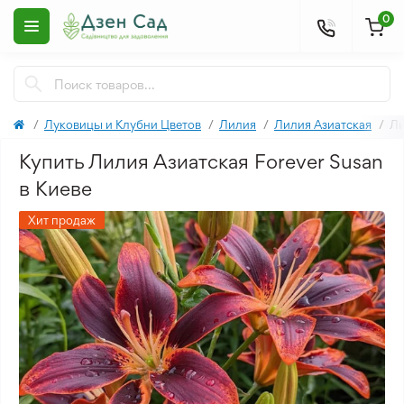
0
Луковицы и Клубни Цветов
Лилия
Лилия Азиатская
Ли
Купить Лилия Азиатская Forever Susan
в Киеве
Хит продаж