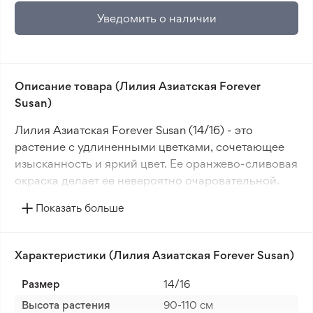
Уведомить о наличии
Описание товара (Лилия Азиатская Forever
Susan)
Лилия Азиатская Forever Susan (14/16) - это
растение с удлиненными цветками, сочетающее
изысканность и яркий цвет. Ее оранжево-сливовая
окраска делает ее невероятно очаровательной.
Цветы этой лилии имеют блестящий черный
Показать больше
оттенок с оранжевыми кончиками.
Forever Susan подойдет для создания ярких
Характеристики (Лилия Азиатская Forever Susan)
композиций в клумбах и бордюрах.
Многоцветковая форма этого растения прекрасно
Размер
14/16
подойдет для аранжировки букетов и композиций.
Высота растения
90-110 cм