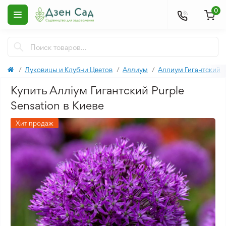
0
Луковицы и Клубни Цветов
Аллиум
Аллиум Гигантский
Купить Алліум Гигантский Purple
Sensation в Киеве
Хит продаж