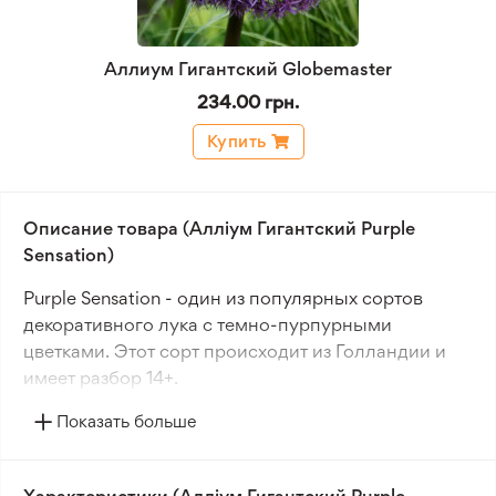
Аллиум Гигантский Globemaster
234.00 грн.
Купить
Описание товара (Алліум Гигантский Purple
Sensation)
Purple Sensation - один из популярных сортов
декоративного лука с темно-пурпурными
цветками. Этот сорт происходит из Голландии и
имеет разбор 14+.
Показать больше
Луковицы высаживают на расстоянии 8-10 см
друг от друга на стандартную для большинства
луковичных культур глубину. В рыхлой почве