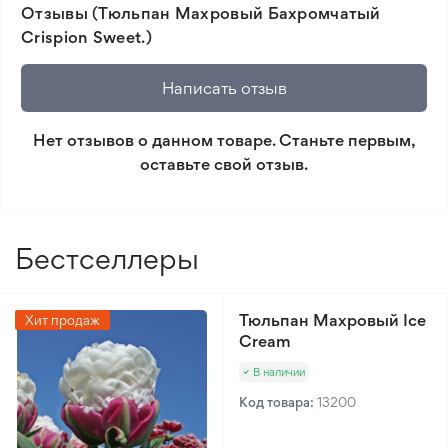
Отзывы (Тюльпан Махровый Бахромчатый
Тип почвы
Обычная почва
товара и реального растения.
Crispion Sweet.)
нормального качества,
🛡️ Защита покупок. Возврат средств за товар,
Чернозем
который не соответствует ожиданиям. Согласно
Тип климата
Написать отзыв
Умеренный климат
условиям возврата.
Нет отзывов о данном товаре. Станьте первым,
Минимальный заказ 300 грн.
оставьте свой отзыв.
Бестселлеры
Тюльпан Махровый Ice
Хит продаж
Cream
В наличии
Код товара:
13200