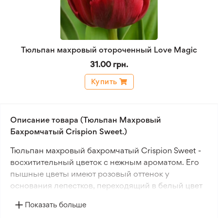
Тюльпан махровый отороченный Love Magic
31.00 грн.
Купить
Описание товара (Тюльпан Махровый
Бахромчатый Crispion Sweet.)
Тюльпан махровый бахромчатый Crispion Sweet -
восхитительный цветок с нежным ароматом. Его
пышные цветы имеют розовый оттенок у
основания лепестков, переходящий в белый цвет
по краям. Этот тюльпан олицетворяет весеннюю
Показать больше
радость и восторг.