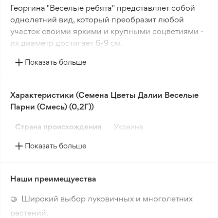
Георгина "Веселые ребята" представляет собой
однолетний вид, который преобразит любой
участок своими яркими и крупными соцветиями -
их диаметр достигает 6-9 см.
Показать больше
Высаживают ее прямо на открытый грунт,
используя семена. Отличительной чертой данного
вида георгин является его прочные стебли,
Характеристики (Семена Цветы Далии Веселые
которые вырастают до 40-60 см в высоту.
Парни (Смесь) (0,2Г))
Цветение растения начинается летом, в июле, и
Страна происхождения
Украина
длится до самых первых осенних заморозков.
"Веселые ребята" идеально подойдут для
Показать больше
украшения клумб, цветников или вазонов.
Наши преимещуества
🤝 Широкий выбор луковичных и многолетних
растений.