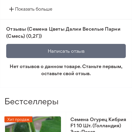
🔥 Новые сорта. Интересные новинки каждого
Показать больше
сезона.
📸 Соответствие сортов. Совпадение фотографии
Отзывы (Семена Цветы Далии Веселые Парни
товара и реального растения.
(Смесь) (0,2Г))
🛡️ Защита покупок. Возврат средств за товар,
который не соответствует ожиданиям. Согласно
Написать отзыв
условиям возврата.
Нет отзывов о данном товаре. Станьте первым,
Минимальный заказ 300 грн.
оставьте свой отзыв.
Бестселлеры
Семена Огурец Кибрия
Хит продаж
F1 10 Шт. (Голландия)
Зип-Пакет.