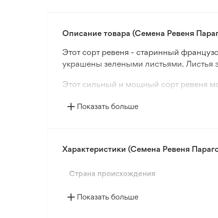
Описание товара (Семена Ревеня Параг
Этот сорт ревеня - старинный француз
украшены зелеными листьями. Листья э
Этот сильный и мощный сорт ревеня мож
после посадки и особенно актуален с р
Показать больше
У этого растения нежная мякоть с отли
этого сорта ревеня приготавливают как 
Характеристики (Семена Ревеня Параго
Страна происхождения
Показать больше