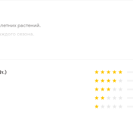
летних растений.
аждого сезона.
отографии товара и реального растения.
 товар, который не соответствует ожиданиям. Согласно 
т.)