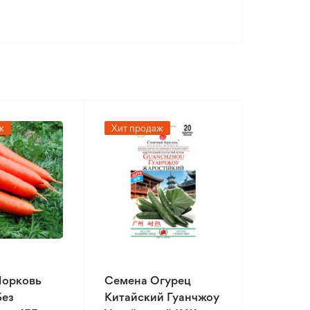
ж
Хит продаж
Морковь
Семена Огурец
Без
Китайский Гуанчжоу