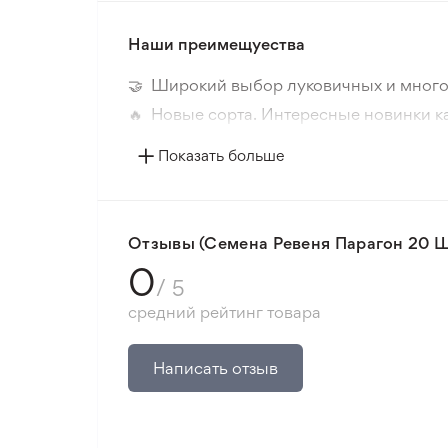
Наши преимещуества
🤝 Широкий выбор луковичных и много
🔥 Новые сорта. Интересные новинки к
📸 Соответствие сортов. Совпадение ф
Показать больше
🛡️ Защита покупок. Возврат средств за
Минимальный заказ 300 грн.
Отзывы (Семена Ревеня Парагон 20 Ш
0
/ 5
средний рейтинг товара
Написать отзыв