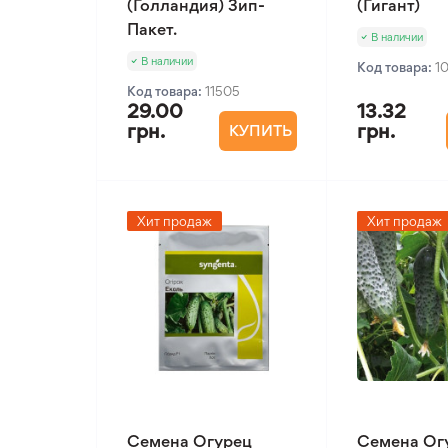
(Голландия) Зип-
(Гигант)
Пакет.
В наличии
В наличии
Код товара:
1
Код товара:
11505
29.00
13.32
грн.
грн.
КУПИТЬ
Хит продаж
Хит продаж
Семена Огурец
Семена Ог