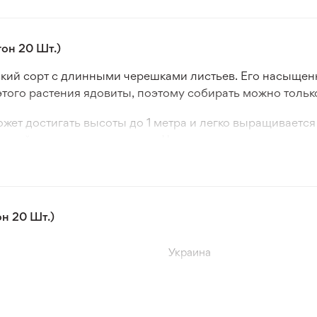
он 20 Шт.)
ский сорт с длинными черешками листьев. Его насыщен
того растения ядовиты, поэтому собирать можно тольк
ет достигать высоты до 1 метра и легко выращивается и
анней весны до начала лета. Черенки можно срезать до 
чным балансом сладости и кислотности, что придает ем
сладкие, так и соленые блюда.
н 20 Шт.)
Украина