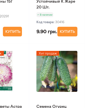
ны 15Г
Устойчивый К Жаре
20 Шт.
В наличии
20291
Код товара:
30416
9.90 грн.
КУПИТЬ
КУПИТЬ
ж
Хит продаж
веты Астра
Семена Огурец