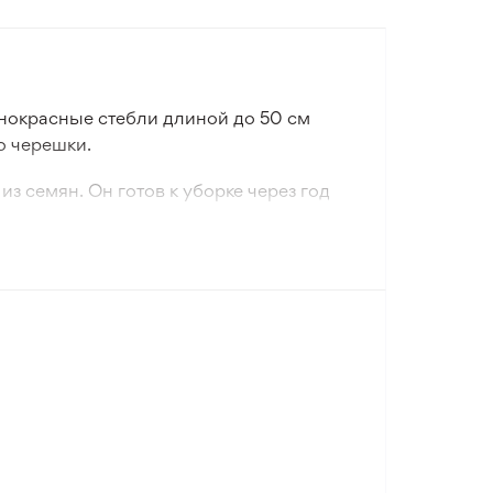
нокрасные стебли длиной до 50 см
о черешки.
з семян. Он готов к уборке через год
осени.
у замечательный кисло-сладкий вкус. Из