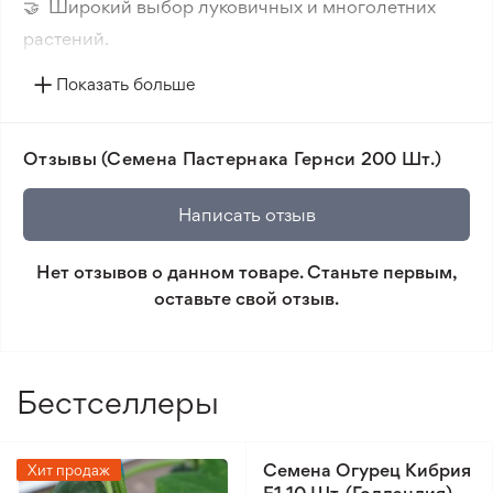
🤝 Широкий выбор луковичных и многолетних
растений.
🔥 Новые сорта. Интересные новинки каждого
Показать больше
сезона.
📸 Соответствие сортов. Совпадение фотографии
Отзывы (Семена Пастернака Гернси 200 Шт.)
товара и реального растения.
🛡️ Защита покупок. Возврат средств за товар,
Написать отзыв
который не соответствует ожиданиям. Согласно
условиям возврата.
Нет отзывов о данном товаре. Станьте первым,
оставьте свой отзыв.
Минимальный заказ 300 грн.
Бестселлеры
Семена Огурец Кибрия
Хит продаж