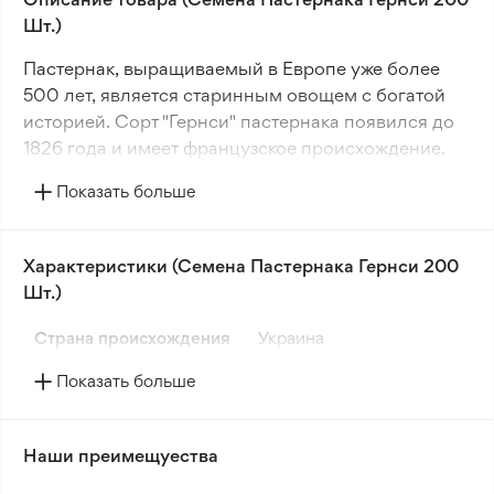
Шт.)
Пастернак, выращиваемый в Европе уже более
500 лет, является старинным овощем с богатой
историей. Сорт "Гернси" пастернака появился до
1826 года и имеет французское происхождение.
Показать больше
Корнеплоды этого сорта отличаются более
короткой формой по сравнению с многими
современными гибридами. Их широкие плечи и
Характеристики (Семена Пастернака Гернси 200
гладкая белая кожа придают им непревзойденный
Шт.)
аромат.
Страна происхождения
Украина
Старинный сорт "Гернси" пастернака сохраняет
уникальную глубокую ароматность,
Показать больше
превосходящую многие современные сорта.
Корнеплоды этого сорта имеют толстую гладкую
форму, нежную текстуру и наиболее интенсивный
Наши преимещуества
аромат в холодное время года.