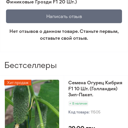
Финиковые Грозди F1 20 Шт.)
🛡️ Защита покупок. Возврат средств за товар,
который не соответствует ожиданиям. Согласно
Написать отзыв
условиям возврата.
Нет отзывов о данном товаре. Станьте первым,
Минимальный заказ 300 грн.
оставьте свой отзыв.
Бестселлеры
Семена Огурец Кибрия
Хит продаж
F1 10 Шт. (Голландия)
Зип-Пакет.
В наличии
Код товара:
11505