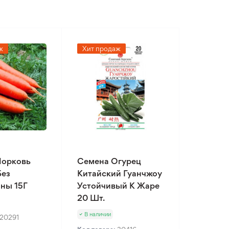
ж
Хит продаж
Морковь
Семена Огурец
Без
Китайский Гуанчжоу
ны 15Г
Устойчивый К Жаре
20 Шт.
В наличии
20291