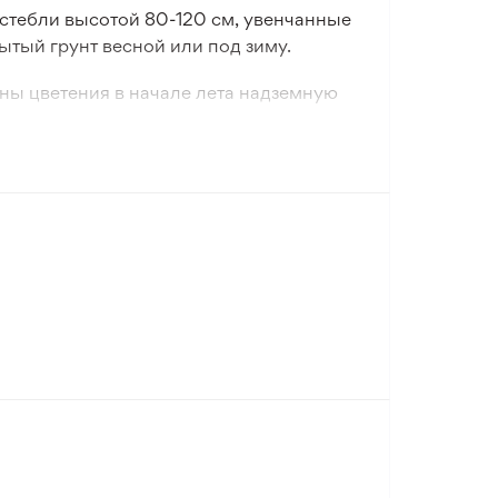
стебли высотой 80-120 см, увенчанные
тый грунт весной или под зиму.
лны цветения в начале лета надземную
и одиночные посадки на клумбах и
оставления букетов.