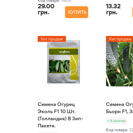
Код товара:
11505
29.00
13.32
грн.
грн.
КУПИТЬ
Хит продаж
Хит продаж
Семена Огурец
Семена Ог
Эколь F1 10 Шт.
Бьорн F1, 
(Голландия) В Зип-
В наличии
Пакете.
Код товара:
3