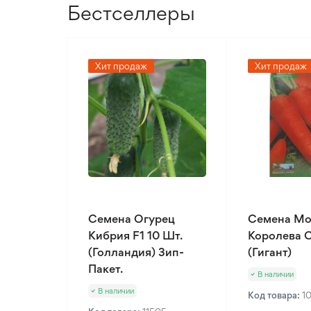
Бестселлеры
Хит продаж
Хит продаж
Семена Огурец
Семена Мо
Кибрия F1 10 Шт.
Королева О
(Голландия) Зип-
(Гигант)
Пакет.
В наличии
В наличии
Код товара:
1