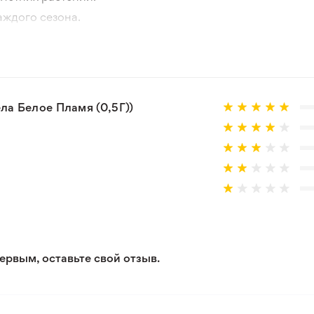
аждого сезона.
отографии товара и реального растения.
 товар, который не соответствует ожиданиям. Согласно 
а Белое Пламя (0,5Г))
ервым, оставьте свой отзыв.