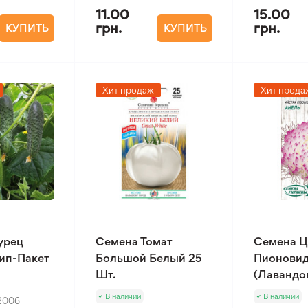
11.00
15.00
грн.
грн.
КУПИТЬ
КУПИТЬ
Хит продаж
Хит прода
урец
Семена Томат
Семена Ц
Зип-Пакет
Большой Белый 25
Пионовид
Шт.
(Лавандов
В наличии
В наличии
2006