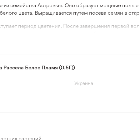
е из семейства Астровые. Оно образует мощные полые 
лого цвета. Выращивается путем посева семян в откры
аступает период цветения. После завершения первой во
т повторное цветение в августе-сентябре.
екоративном садоводстве. Его высаживают в группы ил
и белыми соцветиями идеально подходят для срезки и с
Рассела Белое Пламя (0,5Г))
Украина
летних растений.