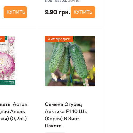
Код товара:
30416
9.90 грн.
КУПИТЬ
КУПИТЬ
ж
Хит продаж
веты Астра
Семена Огурец
ная Анель
Арктика F1 10 Шт.
ая) (0,25Г)
(Корея) В Зип-
Пакете.