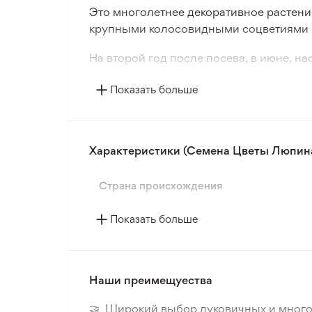
Это многолетнее декоративное растени
крупными колосовидными соцветиями бе
На второй год после посева, в июне, н
часть растения срезают, что стимулируе
Показать больше
Это растение широко используется в д
цветниках. Также его стебли с крупным
Характеристики (Семена Цветы Люпина 
Страна происхождения
Показать больше
Наши преимещуества
🤝 Широкий выбор луковичных и много