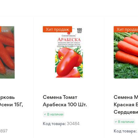
Хит продаж
Хит прода
рковь
Семена Томат
Семена 
сени 15Г,
Арабеска 100 Шт.
Красная 
Сердцеви
В наличии
В наличии
Код товара:
30484
0897
Код товара: