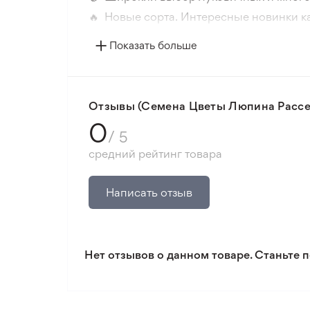
🔥 Новые сорта. Интересные новинки к
📸 Соответствие сортов. Совпадение ф
Показать больше
🛡️ Защита покупок. Возврат средств за
Минимальный заказ 300 грн.
Отзывы (Семена Цветы Люпина Рассел
0
/ 5
средний рейтинг товара
Написать отзыв
Нет отзывов о данном товаре. Станьте п