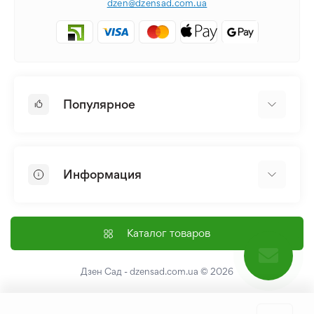
dzen@dzensad.com.ua
Популярное
Луковицы и Клубни Цветов
Многолетники
Информация
Лилия
Пионы
Главная
Семена
Доставка и оплата
Каталог товаров
Лилейник
Контакты
Про нас
Дзен Сад - dzensad.com.ua
© 2026
Пользовательское соглашение
Возврат и обмен