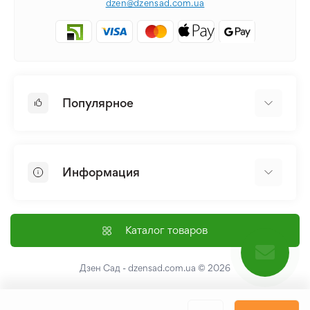
dzen@dzensad.com.ua
Популярное
Луковицы и Клубни Цветов
Многолетники
Информация
Лилия
Пионы
Главная
Семена
Доставка и оплата
Каталог товаров
Лилейник
Контакты
Про нас
Дзен Сад - dzensad.com.ua
© 2026
Пользовательское соглашение
Возврат и обмен