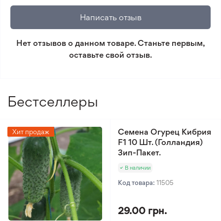
клубни и луковицы. Вы можете просмотреть весь
который не соответствует ожиданиям. Согласно
Написать отзыв
каталог семян цветов и выбрать для себя
условиям возврата.
идеальные. Покупка будет быстрой, безопасной,
Нет отзывов о данном товаре. Станьте первым,
без переплаты, с возможностью доставки в любой
Минимальный заказ 300 грн.
оставьте свой отзыв.
город Украины.
Бестселлеры
Семена Огурец Кибрия
Хит продаж
F1 10 Шт. (Голландия)
Зип-Пакет.
В наличии
Код товара:
11505
29.00 грн.