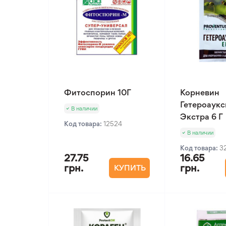
Фитоспорин 10Г
Корневин
Гетероаукс
В наличии
Экстра 6 Г
Код товара:
12524
В наличии
Код товара:
3
27.75
16.65
грн.
грн.
КУПИТЬ