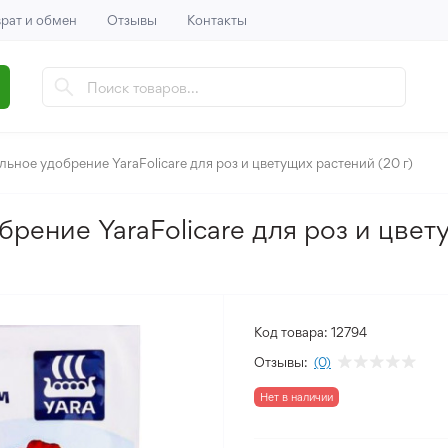
рат и обмен
Отзывы
Контакты
ьное удобрение YaraFolicare для роз и цветущих растений (20 г)
рение YaraFolicare для роз и цвет
Код товара:
12794
Отзывы:
(0)
Нет в наличии