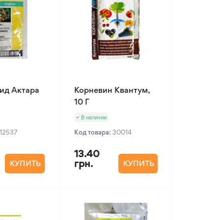
ид Актара
Корневин Квантум,
10 Г
В наличии
12537
Код товара:
30014
13.40
грн.
КУПИТЬ
КУПИТЬ