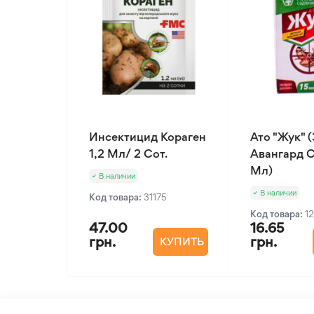
Инсектицид Кораген
Ато "Жук" (
1,2 Мл/ 2 Сот.
Авангард С
Мл)
В наличии
В наличии
Код товара:
31175
Код товара:
1
47.00
16.65
грн.
грн.
КУПИТЬ