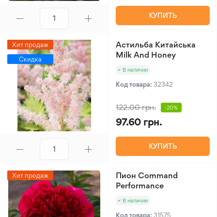
КУПИТЬ
Астильба Китайська
Хит продаж
Milk And Honey
Скидка
В наличии
Код товара:
32342
122.00 грн.
-20%
97.60 грн.
КУПИТЬ
Пион Command
Хит продаж
Performance
В наличии
Код товара:
31575