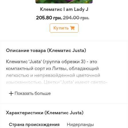
Клематис I am Lady J
205.80 грн.
294.00 грн.
Купить
Описание товара (Клематис Justa)
Клематис 'Justa' (группа обрезки 3) - это
компактный сорт из Литвы, обладающий
легкостью и непревзойденной цветочной
изысканностью. Цветки 'Justa' имеют светло-
голубовато-лиловый оттенок и диаметр 6-8 см,
Показать больше
состоят из 6-8 эллиптических чашелистиков с
нежно волнистыми краями и светло-фиолетовой
полоской.
Характеристики (Клематис Justa)
Пыльники цветков образуют контраст с яркими
Страна происхождения
Нидерланды