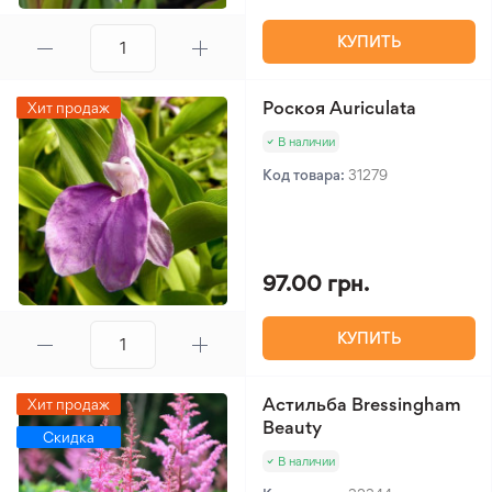
КУПИТЬ
Роскоя Auriculata
Хит продаж
В наличии
Код товара:
31279
97.00 грн.
КУПИТЬ
Астильба Bressingham
Хит продаж
Beauty
Скидка
В наличии