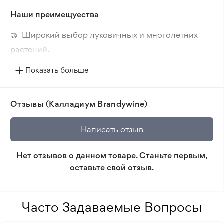
Расстояние посадки
40 см
Наши преимещуества
Место посадки
В горшок, Открытый
грунт
🤝 Широкий выбор луковичных и многолетних
Солнечный свет
Растет в полутени,
растений.
Рекомендуется светлая
сторона
🔥 Новые сорта. Интересные новинки каждого
Показать больше
сезона.
📸 Соответствие сортов. Совпадение фотографии
Отзывы (Калладиум Brandywine)
товара и реального растения.
🛡️ Защита покупок. Возврат средств за товар,
Написать отзыв
который не соответствует ожиданиям. Согласно
условиям возврата.
Нет отзывов о данном товаре. Станьте первым,
оставьте свой отзыв.
Минимальный заказ 300 грн.
Часто Задаваемые Вопросы