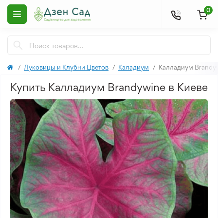
0
Луковицы и Клубни Цветов
Каладиум
Калладиум Brandy
Купить Калладиум Brandywine в Киеве