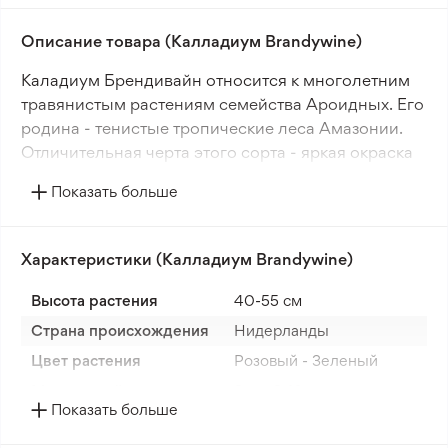
Описание товара (Калладиум Brandywine)
Каладиум Брендивайн относится к многолетним
травянистым растениям семейства Ароидных. Его
родина - тенистые тропические леса Амазонии.
Отличительная черта этого сорта - яркая окраска
листьев.
Показать больше
Каладиум Брендивайн придаст текстуру и
цветовые контрасты тенистым участкам сада. Он
Характеристики (Калладиум Brandywine)
украсит клумбы, бордюры, веранды и крытые
террасы своими декоративными листьями.
Высота растения
40-55 см
Страна происхождения
Нидерланды
Этот представитель тропической флоры станет
ярким акцентом в ландшафтном дизайне.
Цвет растения
Розовый - Зеленый
Каладиум Брендивайн - идеальный выбор для
Морозостойкость
Зона 9-10
создания живописных композиций в затененных
Показать больше
Корень
Луковица / Клубни
уголках сада.