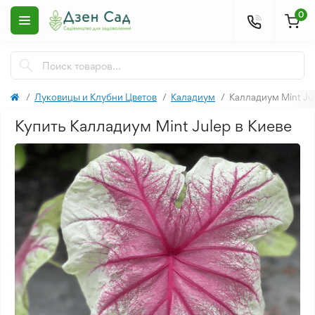
0
Луковицы и Клубни Цветов
Каладиум
Калладиум Mint Ju
Купить Калладиум Mint Julep в Киеве