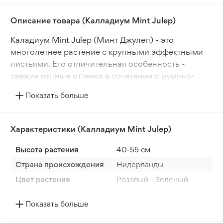
Описание товара (Калладиум Mint Julep)
Каладиум Mint Julep (Минт Джулеп) - это
многолетнее растение с крупными эффектными
листьями. Его отличительная особенность -
свежие мятные оттенки в сочетании с румяно-
розовыми тонами.
Показать больше
Этот яркий тропический многолетник идеально
подходит для декоративного оформления
Характеристики (Калладиум Mint Julep)
тенистых ландшафтов. Он также прекрасно растет
в комнатных условиях.
Высота растения
40-55 см
Страна происхождения
Нидерланды
Каладиум гармонично сочетается с такими
растениями, как бегонии и астильбы, которые
Цвет растения
Розовый - Зеленый
также предпочитают тенистые места.
Морозостойкость
Зона 9-10
Показать больше
Корень
Луковица / Клубни
Mint Julep - необычное растение с уникальной
окраской листьев. Его можно использовать для