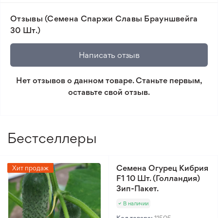
📸 Соответствие сортов. Совпадение фотографии
Отзывы (Семена Спаржи Славы Брауншвейга
товара и реального растения.
30 Шт.)
🛡️ Защита покупок. Возврат средств за товар,
который не соответствует ожиданиям. Согласно
Написать отзыв
условиям возврата.
Нет отзывов о данном товаре. Станьте первым,
Минимальный заказ 300 грн.
оставьте свой отзыв.
Бестселлеры
Семена Огурец Кибрия
Хит продаж
F1 10 Шт. (Голландия)
Зип-Пакет.
В наличии