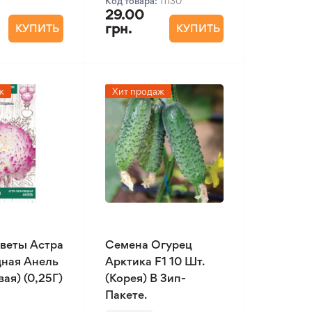
Код товара:
11130
29.00
грн.
КУПИТЬ
КУПИТЬ
ж
Хит продаж
веты Астра
Семена Огурец
ная Анель
Арктика F1 10 Шт.
ая) (0,25Г)
(Корея) В Зип-
Пакете.