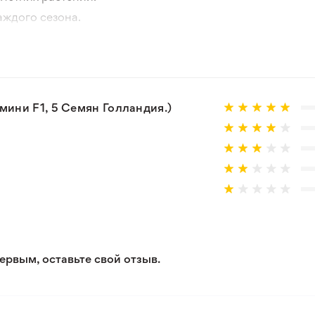
аждого сезона.
отографии товара и реального растения.
 товар, который не соответствует ожиданиям. Согласно 
ини F1, 5 Семян Голландия.)
ервым, оставьте свой отзыв.