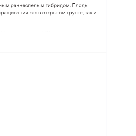
ивным раннеспелым гибридом. Плоды
ращивания как в открытом грунте, так и
. Оно формирует 7-10 однородных
плодов. Плоды кубовидно-удлиненные,
еской.
ным ожогам. Растение хорошо
лезней. Перец Джемини F1 предназначен
тирамом и не требуют