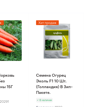
ж
Хит продаж
Морковь
Семена Огурец
Без
Эколь F1 10 Шт.
ны 15Г
(Голландия) В Зип-
Пакете.
В наличии
20291