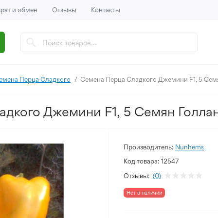
рат и обмен
Отзывы
Контакты
емена Перца Сладкого
Семена Перца Сладкого Джемини F1, 5 Сем
дкого Джемини F1, 5 Семян Голлан
Производитель:
Nunhems
Код товара:
12547
Отзывы:
(0)
Нет в наличии