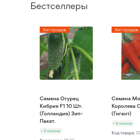
Бестселлеры
Хит продаж
Хит продаж
Семена Огурец
Семена Мо
Кибрия F1 10 Шт.
Королева О
(Голландия) Зип-
(Гигант)
Пакет.
В наличии
В наличии
Код товара:
1