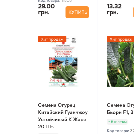
Код товара:
11505
29.00
13.32
грн.
грн.
КУПИТЬ
Хит продаж
Хит продаж
Семена Огурец
Семена Ог
Китайский Гуанчжоу
Бьорн F1, 
Устойчивый К Жаре
В наличии
20 Шт.
Код товара:
3