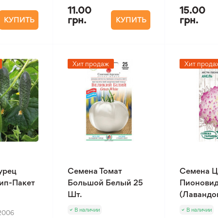
11.00
15.00
грн.
грн.
КУПИТЬ
КУПИТЬ
Хит продаж
Хит прода
урец
Семена Томат
Семена Ц
Зип-Пакет
Большой Белый 25
Пионовид
Шт.
(Лавандов
В наличии
В наличии
2006