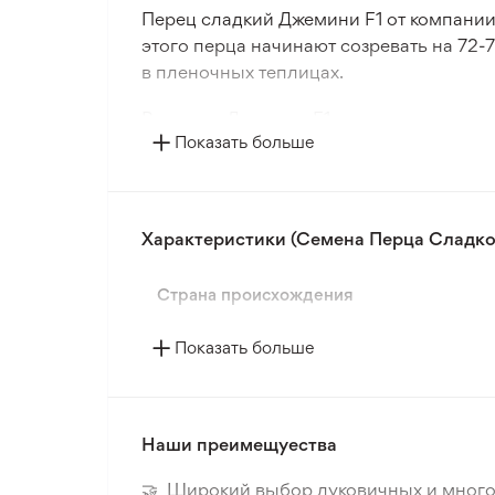
Перец сладкий Джемини F1 от компани
этого перца начинают созревать на 72-
в пленочных теплицах.
Растение Джемини F1 мощное, прямосто
Показать больше
плодов средней массой 320-400 г, при
четырехкамерные, с темно-зеленой окра
Благодаря длинной плодоножке плоды л
Характеристики (Семена Перца Сладког
развивается даже в стрессовых условиях
для универсального использования.
Страна происхождения
В упаковке содержится 5 семян перца 
предварительного замачивания.
Показать больше
Наши преимещуества
🤝 Широкий выбор луковичных и много