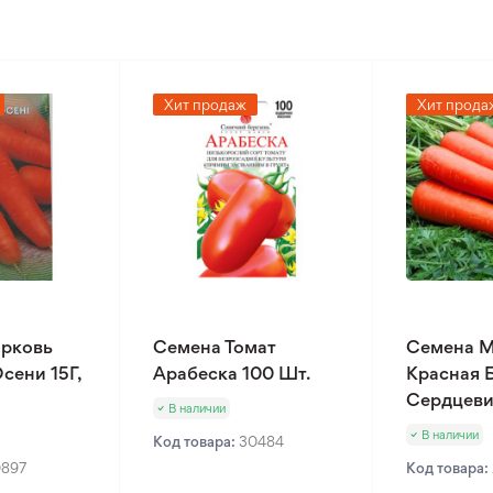
Хит продаж
Хит прода
рковь
Семена Томат
Семена 
сени 15Г,
Арабеска 100 Шт.
Красная 
Сердцеви
В наличии
В наличии
Код товара:
30484
0897
Код товара: