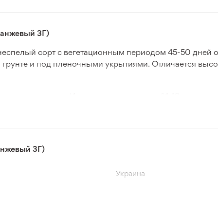
ранжевый 3Г)
еспелый сорт с вегетационным периодом 45-50 дней от
 грунте и под пленочными укрытиями. Отличается выс
дние размеры. Их диаметр составляет 14-18 см, а масс
ности. Мякоть светло-оранжевого цвета, плотная и од
ным заболеваниям тыквенных культур. Хорошо адаптир
ак в промышленных масштабах, так и на приусадебных 
анжевый 3Г)
Украина