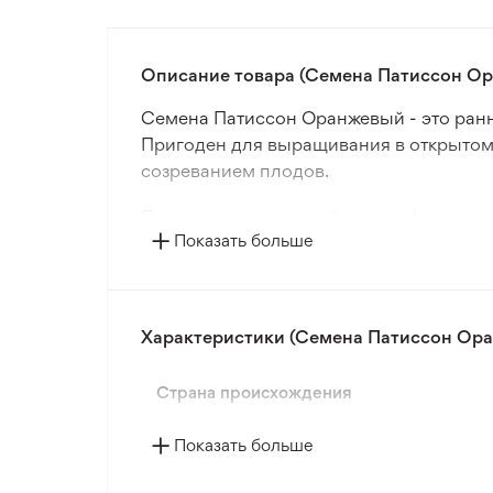
Описание товара (Семена Патиссон О
Семена Патиссон Оранжевый - это ранн
Пригоден для выращивания в открытом
созреванием плодов.
Плоды имеют дискообразную форму и сре
Показать больше
оранжевая, равномерная по всей поверх
Патиссон Оранжевый устойчив к основ
условиям. Подходит для выращивания к
Характеристики (Семена Патиссон Ор
Страна происхождения
Показать больше