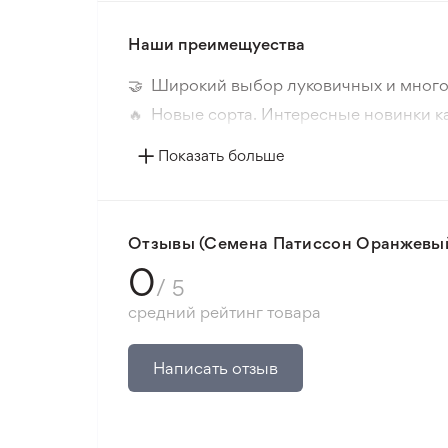
Наши преимещуества
🤝 Широкий выбор луковичных и много
🔥 Новые сорта. Интересные новинки к
📸 Соответствие сортов. Совпадение ф
Показать больше
🛡️ Защита покупок. Возврат средств за
Минимальный заказ 300 грн.
Отзывы (Семена Патиссон Оранжевый
0
/ 5
средний рейтинг товара
Написать отзыв