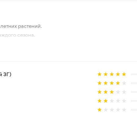
летних растений.
аждого сезона.
отографии товара и реального растения.
 товар, который не соответствует ожиданиям. Согласно 
 3Г)