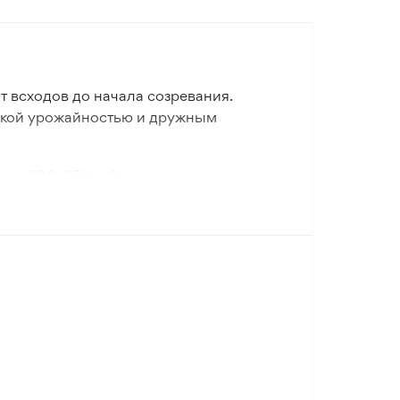
 всходов до начала созревания.
окой урожайностью и дружным
а - 200-350 г. Окраска желто-
нородная.
уется к различным климатическим
участках.