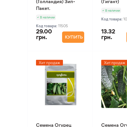
(Голландия) Зип-
(Гигант)
Пакет.
В наличии
В наличии
Код товара:
1
Код товара:
11505
29.00
13.32
грн.
грн.
КУПИТЬ
Хит продаж
Хит продаж
Семена Огурец
Семена Ог