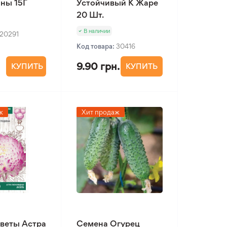
ны 15Г
Устойчивый К Жаре
20 Шт.
В наличии
20291
Код товара:
30416
9.90 грн.
КУПИТЬ
КУПИТЬ
ж
Хит продаж
веты Астра
Семена Огурец