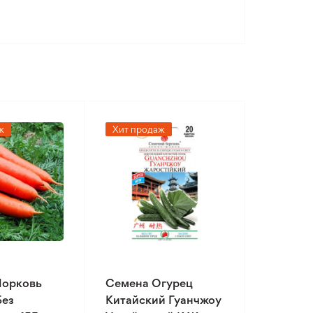
ж
Хит продаж
Морковь
Семена Огурец
Без
Китайский Гуанчжоу